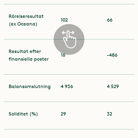
Rörelseresultat
102
66
(ex Oceana)
Resultat efter
16
-486
finansiella poster
Balansomslutning
4 936
4 529
Soliditet (%)
29
32