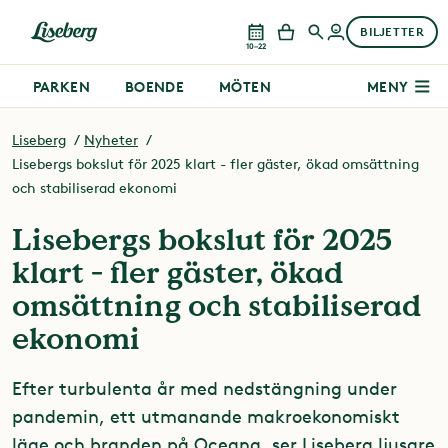
BILJETTER
10–22
PARKEN
BOENDE
MÖTEN
MENY
Liseberg
Nyheter
Lisebergs bokslut för 2025 klart - fler gäster, ökad omsättning
och stabiliserad ekonomi
Lisebergs bokslut för 2025
klart - fler gäster, ökad
omsättning och stabiliserad
ekonomi
Efter turbulenta år med nedstängning under
pandemin, ett utmanande makroekonomiskt
läge och branden på Oceana, ser Liseberg ljusare