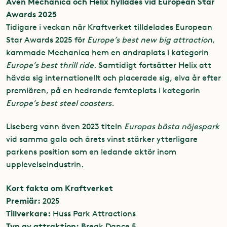
Även Mechanica och Helix hyllades vid European Star
Awards 2025
Tidigare i veckan när Kraftverket tilldelades European
Star Awards 2025 för
Europe’s best new big attraction
,
kammade Mechanica hem en andraplats i kategorin
Europe’s best thrill ride
. Samtidigt fortsätter Helix att
hävda sig internationellt och placerade sig, elva år efter
premiären, på en hedrande femteplats i kategorin
Europe’s best steel coasters.
Liseberg vann även 2023 titeln
Europas bästa nöjespark
vid samma gala och årets vinst stärker ytterligare
parkens position som en ledande aktör inom
upplevelseindustrin.
Kort fakta om Kraftverket
Premiär:
2025
Tillverkare:
Huss Park Attractions
Typ av attraktion:
Break Dance 5