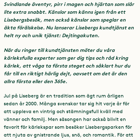
Svindlande äventyr, pirr i magen och hjärtan som slår
lite extra snabbt. Känslor som känns igen från ett
Lisebergsbesök, men också känslor som speglar en
äkta förälskelse. Nu lanserar Lisebergs kundtjänst en
helt ny och unik tjänst: Dejtingakuten.
När du ringer till kundtjänsten möter du våra
kärleksfulla experter som ger dig tips och råd kring
kärlek, att våga ta första steget och såklart hur du
får till en riktigt härlig dejt, oavsett om det är den
allra första eller den 365e.
Jul på Liseberg är en tradition som ägt rum årligen
sedan år 2000. Många svenskar tar sig hit varje år för
att uppleva en vintrig och stämningsfull kväll med
vänner och familj. Men säsongen har också blivit en
favorit för kärlekspar som besöker Lisebergsparken för
att njuta av gnistrande ljus, snö, och romantik. För att