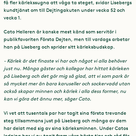
få fler kärlekssugna att våga ta steget, svidar Lisebergs
kundtjänst om till Dejtingakuten under vecka 52 och
vecka 1.
Cato Helleren är kanske mest känd som servitör i
publikfavoriten Första Dejten, men till vardags arbetar
han på Liseberg och sprider sitt kärleksbudskap.
- Kärlek är det finaste vi har och något vi alla behöver
just nu. Många gäster och kollegor har hittat kärleken
på Liseberg och det gör mig så glad, att vi som park är
så mycket mer än bara karuseller och sockervadd utan
också skapar minnen och kärlek i alla dess former, nu
kan vi göra det ännu mer, säger Cato.
Vi vet att tusentals par har tagit sina första trevande
steg tillsammans just på Liseberg och många av dem
har delat med sig av sina kärleksminnen. Under Catos
ledning har vi nu tagit fram våra bästa tips och råd för