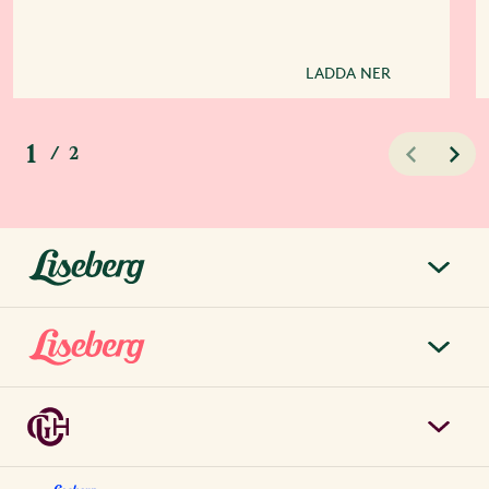
LADDA NER
1
/
2
liseberg.se
Om Liseberg
Lisebergsparken
Kontakta oss
Biljetter & priser
Jobba hos oss
Grand Curiosa Hotel