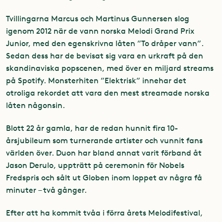
Tvillingarna Marcus och Martinus Gunnersen slog
igenom 2012 när de vann norska Melodi Grand Prix
Junior, med den egenskrivna låten ”To dråper vann”.
Sedan dess har de bevisat sig vara en urkraft på den
skandinaviska popscenen, med över en miljard streams
på Spotify. Monsterhiten ”Elektrisk” innehar det
otroliga rekordet att vara den mest streamade norska
låten någonsin.
Blott 22 år gamla, har de redan hunnit fira 10-
årsjubileum som turnerande artister och vunnit fans
världen över. Duon har bland annat varit förband åt
Jason Derulo, uppträtt på ceremonin för Nobels
Fredspris och sålt ut Globen inom loppet av några få
minuter – två gånger.
Efter att ha kommit tvåa i förra årets Melodifestival,