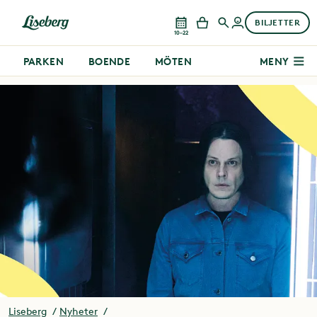
BILJETTER
10–22
PARKEN
BOENDE
MÖTEN
MENY
Liseberg
Nyheter