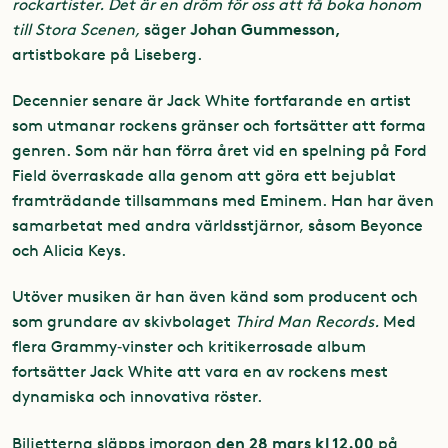
rockartister. Det är en dröm för oss att få boka honom
Johan Gummesson,
till Stora Scenen,
säger
artistbokare på Liseberg.
Decennier senare är Jack White fortfarande en artist
som utmanar rockens gränser och fortsätter att forma
genren. Som när han förra året vid en spelning på Ford
Field överraskade alla genom att göra ett bejublat
framträdande tillsammans med Eminem. Han har även
samarbetat med andra världsstjärnor, såsom Beyonce
och Alicia Keys.
Utöver musiken är han även känd som producent och
som grundare av skivbolaget
Third Man Records.
Med
flera Grammy‑vinster och kritikerrosade album
fortsätter Jack White att vara en av rockens mest
dynamiska och innovativa röster.
den 28 mars kl 12.00
Biljetterna släpps imorgon
på