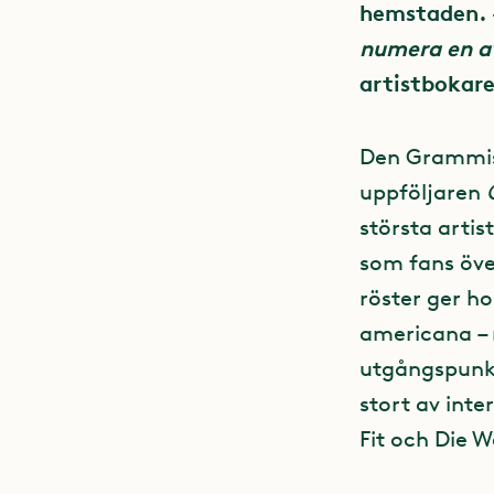
hemstaden.
numera en av
artistbokare
Den Grammi
uppföljaren
största artis
som fans öve
röster ger h
americana – 
utgångspunkt
stort av inte
Fit och Die W