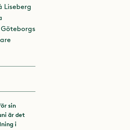
å Liseberg
a
 Göteborgs
kare
ör sin
ni är det
ning i