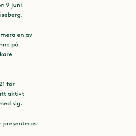
n 9 juni
iseberg.
umera en av
enne på
okare
21 för
tt aktivt
med sig.
r presenteras