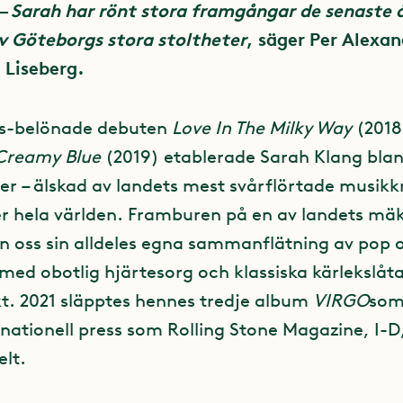
 –
Sarah har rönt stora framgångar de senaste 
 Göteborgs stora stoltheter
, säger Per Alexa
 Liseberg.
s-belönade debuten
Love In The Milky Way
(2018
Creamy Blue
(2019) etablerade Sarah Klang blan
ter – älskad av landets mest svårflörtade musikkr
r hela världen. Framburen på en av landets mäk
on oss sin alldeles egna sammanflätning av pop 
med obotlig hjärtesorg och klassiska kärlekslåt
. 2021 släpptes hennes tredje album
VIRGO
som
rnationell press som Rolling Stone Magazine, I-D,
elt.