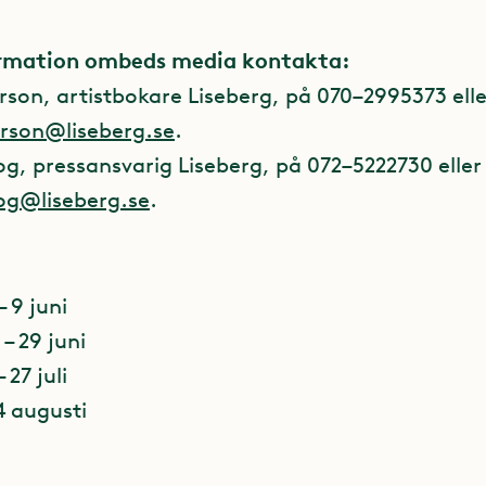
ormation ombeds media kontakta:
rson, artistbokare Liseberg, på 070–2995373 elle
rson@liseberg.se
.
og, pressansvarig Liseberg, på 072–5222730 eller
og@liseberg.se
.
 9 juni
– 29 juni
 27 juli
4 augusti