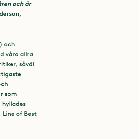
åren och är
nderson,
) och
d våra allra
itiker, såväl
tigaste
och
ar som
 hyllades
 Line of Best