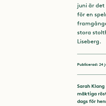
juni är de
för en spe
framgånga
stora stol
Liseberg.
Publicerad:
24 
Sarah Klang h
mäktiga röst
dags för hen