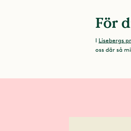
För d
I
Lisebergs 
oss där så mi