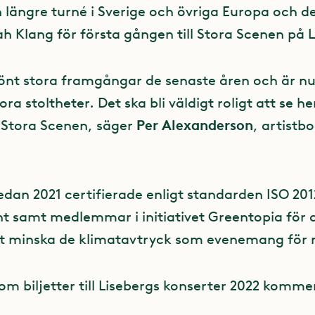
n längre turné i Sverige och övriga Europa och de
 Klang för första gången till Stora Scenen på L
rönt stora framgångar de senaste åren och är n
ra stoltheter. Det ska bli väldigt roligt att se h
Per Alexanderson
 Stora Scenen, säger
, artistb
edan 2021 certifierade enligt standarden ISO 201
nt samt medlemmar i initiativet Greentopia för a
tt minska de klimatavtryck som evenemang för 
om biljetter till Lisebergs konserter 2022 komme