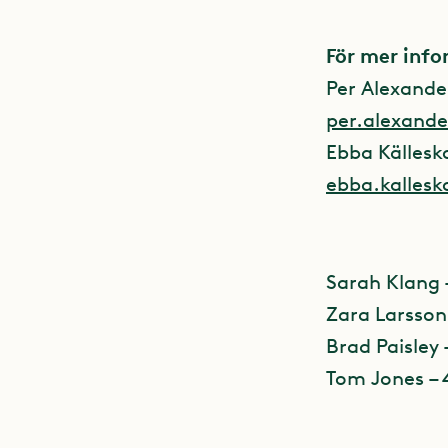
För mer inf
Per Alexande
per.alexande
Ebba Källesk
ebba.kallesk
Sarah Klang –
Zara Larsson 
Brad Paisley –
Tom Jones – 