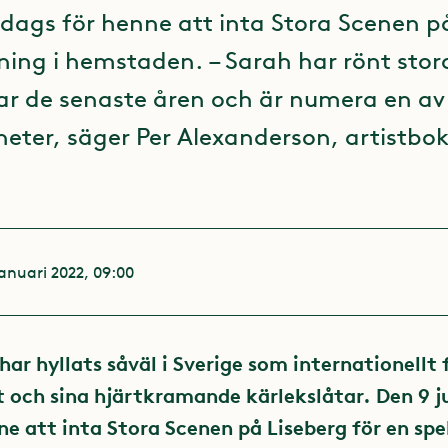
t dags för henne att inta Stora Scenen p
lning i hemstaden. – Sarah har rönt stor
r de senaste åren och är numera en av
theter, säger Per Alexanderson, artistbo
januari 2022, 09:00
ar hyllats såväl i Sverige som internationellt f
 och sina hjärtkramande kärlekslåtar. Den 9 ju
ne att inta Stora Scenen på Liseberg för en spel