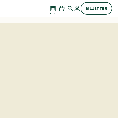
BILJETTER
10–22