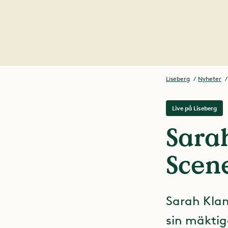
Liseberg
Nyheter
Live på Liseberg
Sarah
Scene
Sarah Klang
sin mäktig