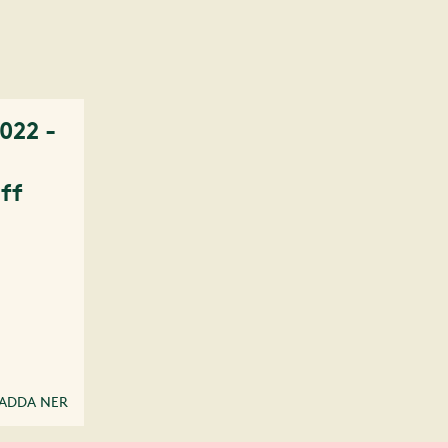
022 -
iff
l
ADDA NER