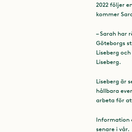
2022 följer e
kommer Sarah
– Sarah har 
Göteborgs sto
Liseberg och
Liseberg.
Liseberg är s
hållbara eve
arbeta för a
Information 
senare i vår.