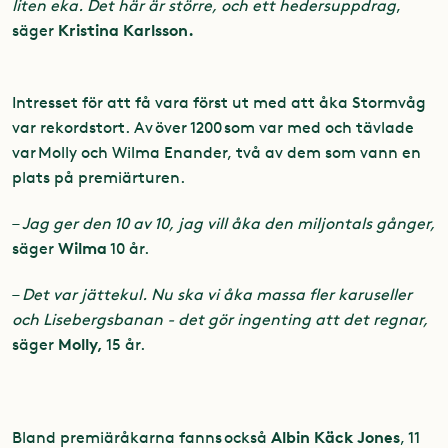
liten eka. Det här är större, och ett hedersuppdrag
,
Kristina Karlsson.
säger
Intresset för att få vara först ut med att åka Stormvåg
var rekordstort. Av över 1200 som var med och tävlade
var Molly och Wilma Enander, två av dem som vann en
plats på premiärturen.
–
Jag ger den 10 av 10, jag vill åka den miljontals gånger,
Wilma
säger
10 år.
–
Det var jättekul. Nu ska vi åka massa fler karuseller
och Lisebergsbanan - det gör ingenting att det regnar,
Molly,
säger
15 år.
Albin Käck Jones
Bland premiäråkarna fanns också
, 11