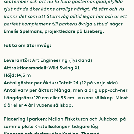
september och att nu få höra gästernas glädjefyllda
tjut när de åker känns otroligt härligt. På sätt och vis
känns det som att Stormvåg alltid legat här och är ett
perfekt komplement till parkens övriga utbud
, säger
Emelie Spelmans
, projektledare på Liseberg.
Fakta o
m Stormvåg:
Leverantör:
Art Engineering (Tyskland)
Attraktionsmodell:
Wild Swing XL
Höjd:
14,5 m
Antal gäster per åktur:
Totalt 24 (12 på varje sida).
Antal varv per åktur:
Många, men aldrig upp-och-ner.
Längdgräns:
120 cm eller 95 cm i vuxens sällskap. Minst
6 år eller 4 år i vuxens sällskap.
Placering i parken:
Mellan Fisketuren och Jukebox, på
samma plats Kristallsalongen tidigare låg.
Koncept och design:
Alex Korting, Themed