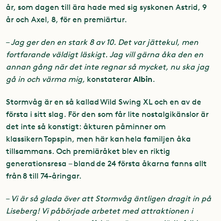
år, som dagen till ära hade med sig syskonen Astrid, 9
år och Axel, 8, för en premiärtur.
–
Jag ger den en stark 8 av 10. Det var jättekul, men
fortfarande väldigt läskigt. Jag vill gärna åka den en
annan gång när det inte regnar så mycket, nu ska jag
Albin
gå in och värma mig,
konstaterar
.
Stormvåg är en så kallad Wild Swing XL och en av de
första i sitt slag. För den som får lite nostalgikänslor är
det inte så konstigt: åkturen påminner om
klassikern Topspin, men här kan hela familjen åka
tillsammans. Och premiäråket blev en riktig
generationsresa – bland de 24 första åkarna fanns allt
från 8 till 74-åringar.
–
Vi är så glada över att Stormvåg äntligen dragit in på
Liseberg! Vi påbörjade arbetet med attraktionen i