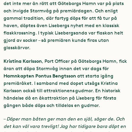
det inte mer än rätt att Göteborgs Hamn var på plats
och invigde Stormvåg på premiärdagen. Och enligt
gammal tradition, där fartyg döps för att få tur på
haven, döptes även Lisebergs nyhet med en klassisk
flaskkrossning. I typisk Lisebergsanda var flaskan helt
gjord av socker – så premiären kunde firas utan
glasskärvor.
Kristina Karlsson
, Port Officer på Göteborgs Hamn, fick
äran att döpa Stormvåg innan det var dags för
Hamnkapten Pontus
Bengtsson
att starta igång
premiäråket. I samband med dopet utsågs Kristina
Karlsson också till attraktionens gudmor. En historisk
händelse då en åkattraktion på Liseberg för första
gången både döps och tilldelas en gudmor.
–
Döper man båten ger man den en själ, säger de. Och
det kan väl vara trevligt! Jag har tidigare bara döpt en