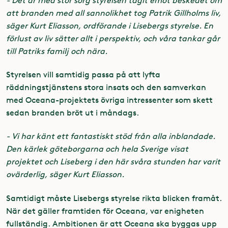
- Det är med stor sorg styrelsen tagit emot beskedet om
att branden med all sannolikhet tog Patrik Gillholms liv,
säger Kurt Eliasson, ordförande i Lisebergs styrelse. En
förlust av liv sätter allt i perspektiv, och våra tankar går
till Patriks familj och nära.
Styrelsen vill samtidig passa på att lyfta
räddningstjänstens stora insats och den samverkan
med Oceana-projektets övriga intressenter som skett
sedan branden bröt ut i måndags.
- Vi har känt ett fantastiskt stöd från alla inblandade.
Den kärlek göteborgarna och hela Sverige visat
projektet och Liseberg i den här svåra stunden har varit
ovärderlig, säger Kurt Eliasson.
Samtidigt måste Lisebergs styrelse rikta blicken framåt.
När det gäller framtiden för Oceana, var enigheten
fullständig. Ambitionen är att Oceana ska byggas upp