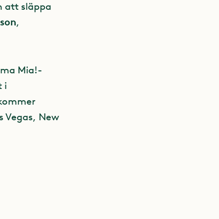
 att släppa
rson
,
mma Mia!-
 i
n kommer
Las Vegas, New