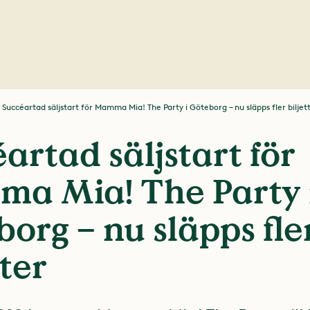
Succéartad säljstart för Mamma Mia! The Party i Göteborg – nu släpps fler biljet
artad säljstart för
a Mia! The Party 
org – nu släpps fle
tter