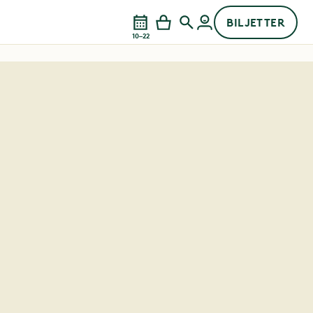
BILJETTER
10–22