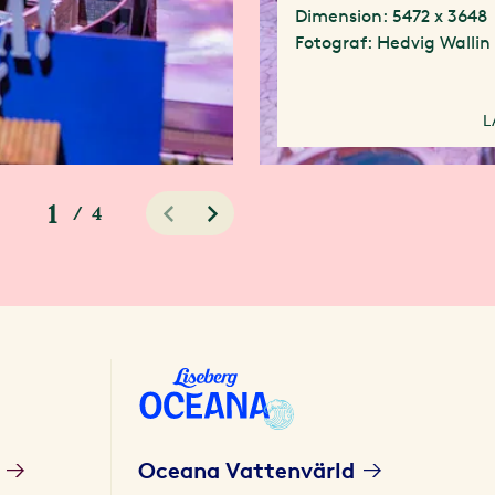
Dimension: 5472 x 3648
Fotograf: Hedvig Wallin
L
1
/
4
Oceana Vattenvärld