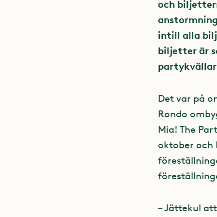
och biljette
anstormning 
intill alla b
biljetter är
partykvällar 
Det var på o
Rondo ombygg
Mia! The Par
oktober och b
föreställnin
föreställning
– Jättekul at