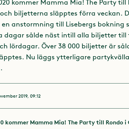
2020 kommer Mamma Mia! The Party till 
och biljetterna släpptes förra veckan. D
 en anstormning till Lisebergs bokning
 dagar sålde näst intill alla biljetter til
ch lördagar. Över 38 000 biljetter är sål
pptes. Nu läggs ytterligare partykvällar 
.
ovember 2019, 09:12
020 kommer Mamma Mia! The Party till Rondo i