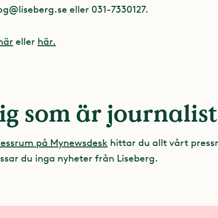
og@liseberg.se
eller 031-7330127.
här
eller
här.
ig som är journalist
pressrum på Mynewsdesk
hittar du allt vårt press
ssar du inga nyheter från Liseberg.