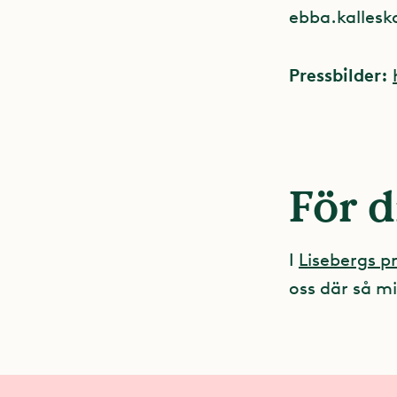
ebba.kallesk
Pressbilder:
För d
I
Lisebergs 
oss där så mi