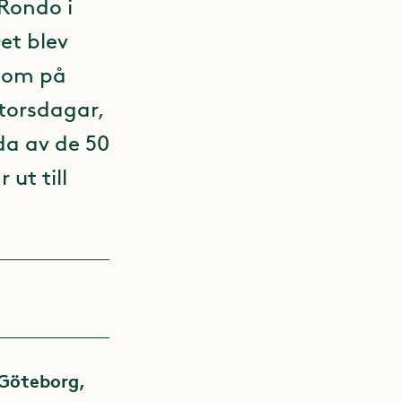
Rondo i
et blev
 som på
l torsdagar,
da av de 50
ut till
 Göteborg,