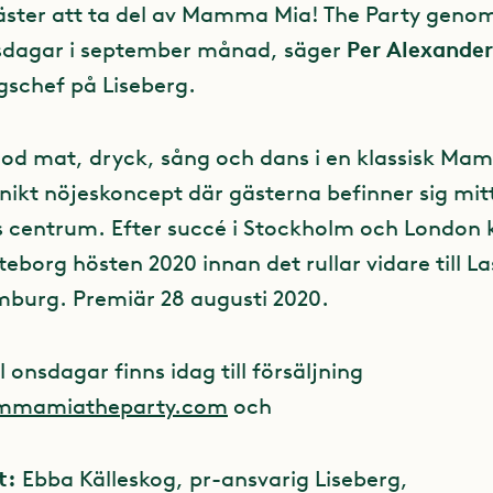
gäster att ta del av Mamma Mia! The Party genom
Per Alexande
sdagar i september månad, säger
gschef på Liseberg.
od mat, dryck, sång och dans i en klassisk Ma
unikt nöjeskoncept där gästerna befinner sig mitt
s centrum. Efter succé i Stockholm och Londo
öteborg hösten 2020 innan det rullar vidare till 
burg. Premiär 28 augusti 2020.
ll onsdagar finns idag till försäljning
mamiatheparty.com
och
t:
Ebba Källeskog, pr-ansvarig Liseberg,