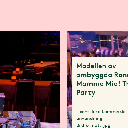
Modellen av
ombyggda Rond
Mamma Mia! T
Party
Licens: Icke kommersiell
användning
Bildformat: .jpg