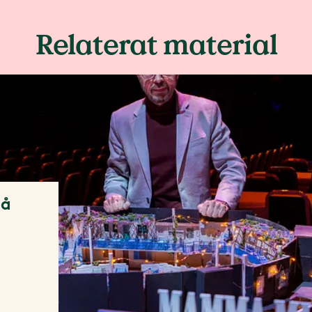
Relaterat material
på
l