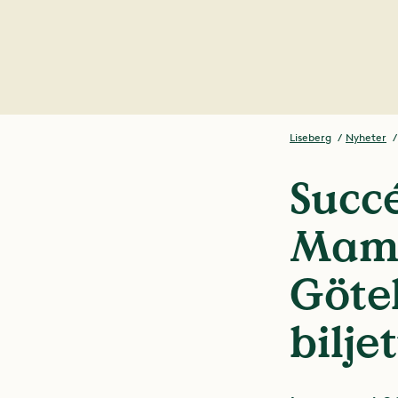
Liseberg
Nyheter
Succé
Mamm
Göteb
bilje