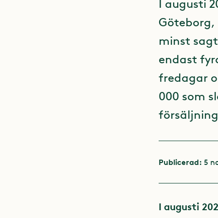
I augusti 
Göteborg, 
minst sagt
endast fyra
fredagar o
000 som slä
försäljning
Publicerad:
5 n
I augusti 2