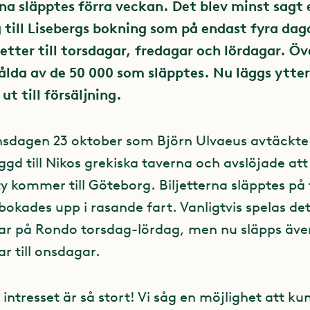
rna släpptes förra veckan. Det blev minst sagt 
till Lisebergs bokning som på endast fyra dag
iljetter till torsdagar, fredagar och lördagar. Ö
 sålda av de 50 000 som släpptes. Nu läggs ytter
ut till försäljning.
nsdagen 23 oktober som Björn Ulvaeus avtäckte
d till Nikos grekiska taverna och avslöjade 
ty kommer till Göteborg. Biljetterna släpptes på
okades upp i rasande fart. Vanligtvis spelas de
gar på Rondo torsdag-lördag, men nu släpps äve
ar till onsdagar.
t intresset är så stort! Vi såg en möjlighet att k