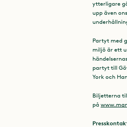
ytterligare 
upp även on
underhållnin
Partyt med g
miljö är ett 
händelserna
partyt till G
York och Ham
Biljetterna ti
på
www.mam
Presskontak