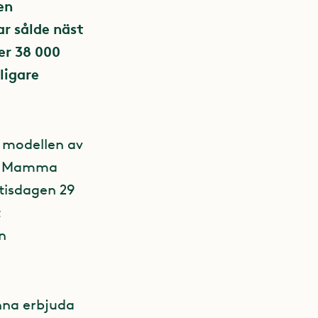
en
ar sålde näst
ver 38 000
ligare
 modellen av
att Mamma
 tisdagen 29
t
n
unna erbjuda