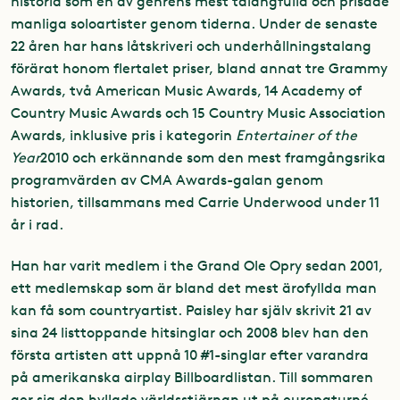
historia som en av genrens mest talangfulla och prisade
manliga soloartister genom tiderna. Under de senaste
22 åren har hans låtskriveri och underhållningstalang
förärat honom flertalet priser, bland annat tre Grammy
Awards, två American Music Awards, 14 Academy of
Country Music Awards och 15 Country Music Association
Awards, inklusive pris i kategorin
Entertainer of the
Year
2010 och erkännande som den mest framgångsrika
programvärden av CMA Awards-galan genom
historien, tillsammans med Carrie Underwood under 11
år i rad.
Han har varit medlem i the Grand Ole Opry sedan 2001,
ett medlemskap som är bland det mest ärofyllda man
kan få som countryartist. Paisley har själv skrivit 21 av
sina 24 listtoppande hitsinglar och 2008 blev han den
första artisten att uppnå 10 #1-singlar efter varandra
på amerikanska airplay Billboardlistan. Till sommaren
ger sig den hyllade världsstjärnan ut på europaturné