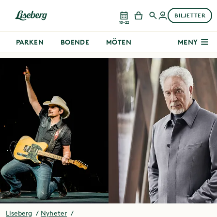
BILJETTER
10–22
PARKEN
BOENDE
MÖTEN
MENY
Liseberg
Nyheter