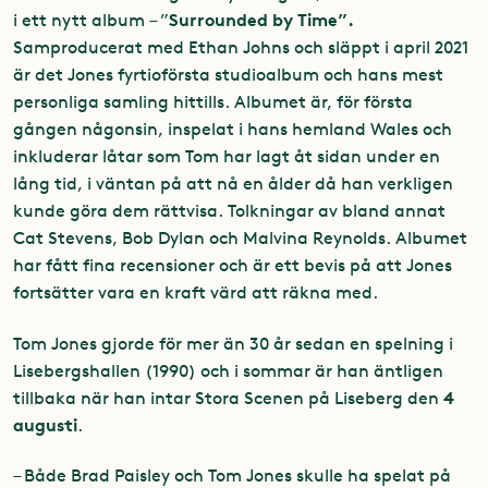
Surrounded by Time”.
i ett nytt album – ”
Samproducerat med Ethan Johns och släppt i april 2021
är det Jones fyrtioförsta studioalbum och hans mest
personliga samling hittills. Albumet är, för första
gången någonsin, inspelat i hans hemland Wales och
inkluderar låtar som Tom har lagt åt sidan under en
lång tid, i väntan på att nå en ålder då han verkligen
kunde göra dem rättvisa. Tolkningar av bland annat
Cat Stevens, Bob Dylan och Malvina Reynolds. Albumet
har fått fina recensioner och är ett bevis på att Jones
fortsätter vara en kraft värd att räkna med.
Tom Jones gjorde för mer än 30 år sedan en spelning i
Lisebergshallen (1990) och i sommar är han äntligen
4
tillbaka när han intar Stora Scenen på Liseberg den
augusti
.
– Både Brad Paisley och Tom Jones skulle ha spelat på