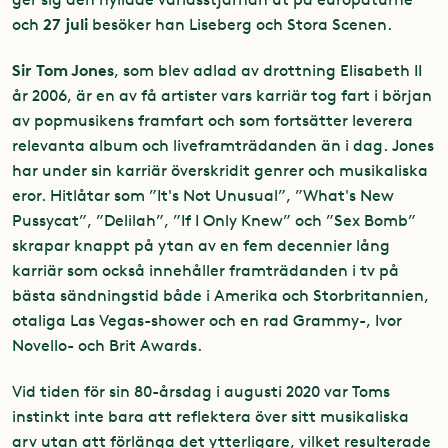
27 juli
och
besöker han Liseberg och Stora Scenen.
Sir Tom Jones
, som blev adlad av drottning Elisabeth II
år 2006, är en av få artister vars karriär tog fart i början
av popmusikens framfart och som fortsätter leverera
relevanta album och liveframträdanden än i dag. Jones
har under sin karriär överskridit genrer och musikaliska
eror. Hitlåtar som ”It's Not Unusual”, ”What's New
Pussycat”, ”Delilah”, ”If I Only Knew” och ”Sex Bomb”
skrapar knappt på ytan av en fem decennier lång
karriär som också innehåller framträdanden i tv på
bästa sändningstid både i Amerika och Storbritannien,
otaliga Las Vegas-shower och en rad Grammy-, Ivor
Novello- och Brit Awards.
Vid tiden för sin 80-årsdag i augusti 2020 var Toms
instinkt inte bara att reflektera över sitt musikaliska
arv utan att förlänga det ytterligare, vilket resulterade