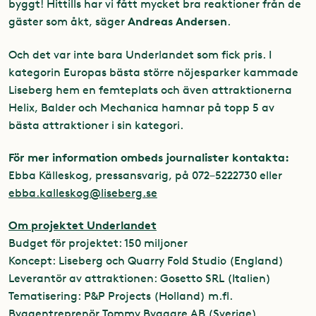
byggt! Hittills har vi fått mycket bra reaktioner från de
Andreas Andersen
gäster som åkt, säger
.
Och det var inte bara Underlandet som fick pris. I
kategorin Europas bästa större nöjesparker kammade
Liseberg hem en femteplats och även attraktionerna
Helix, Balder och Mechanica hamnar på topp 5 av
bästa attraktioner i sin kategori.
För mer information ombeds journalister kontakta:
Ebba Källeskog, pressansvarig, på 072–5222730 eller
ebba.kalleskog@liseberg.se
Om projektet Underlandet
Budget för projektet: 150 miljoner
Koncept: Liseberg och Quarry Fold Studio (England)
Leverantör av attraktionen: Gosetto SRL (Italien)
Tematisering: P&P Projects (Holland) m.fl.
Byggentreprenör Tommy Byggare AB (Sverige)