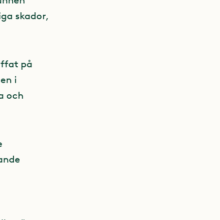
vunnen
iga skador,
ffat på
en i
a och
e
gande