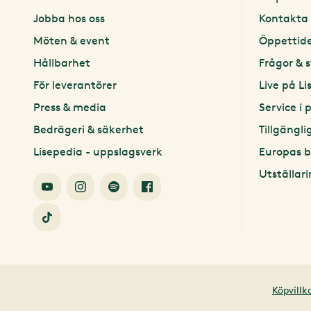
Jobba hos oss
Kontakta 
Möten & event
Öppettid
Hållbarhet
Frågor & 
För leverantörer
Live på Li
Press & media
Service i 
Bedrägeri & säkerhet
Tillgängli
Lisepedia - uppslagsverk
Europas b
Utställari
Köpvillk