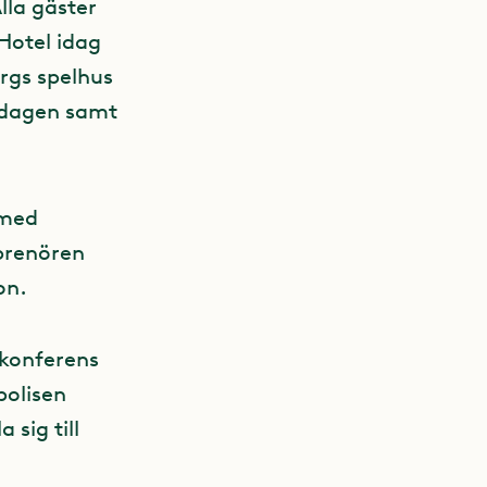
la gäster
Hotel idag
rgs spelhus
 dagen samt
 med
prenören
on.
skonferens
polisen
sig till