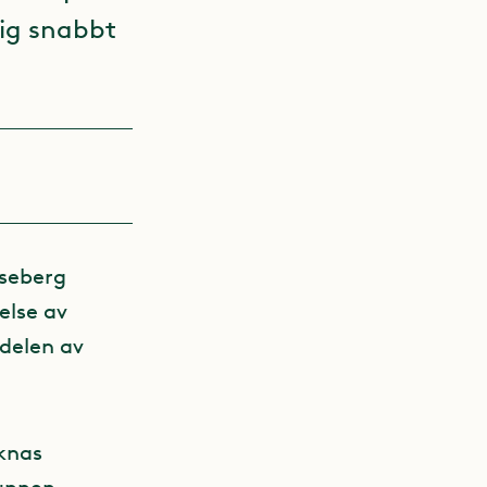
sig snabbt
seberg
else av
delen av
aknas