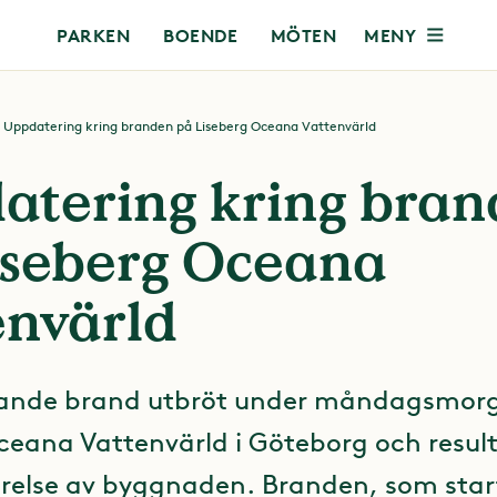
MENY
PARKEN
BOENDE
MÖTEN
Uppdatering kring branden på Liseberg Oceana Vattenvärld
atering kring bra
iseberg Oceana
envärld
ande brand utbröt under måndagsmor
ceana Vattenvärld i Göteborg och result
örelse av byggnaden. Branden, som sta