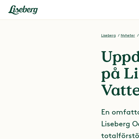
Liseberg
Nyheter
Uppd
på L
Vatt
En omfatt
Liseberg O
totalförst