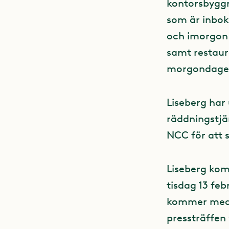
kontorsbyggn
som är inbok
och imorgon 
samt restaur
morgondagen
Liseberg har
räddningstjä
NCC för att 
Liseberg kom
tisdag 13 feb
kommer medv
pressträffen 