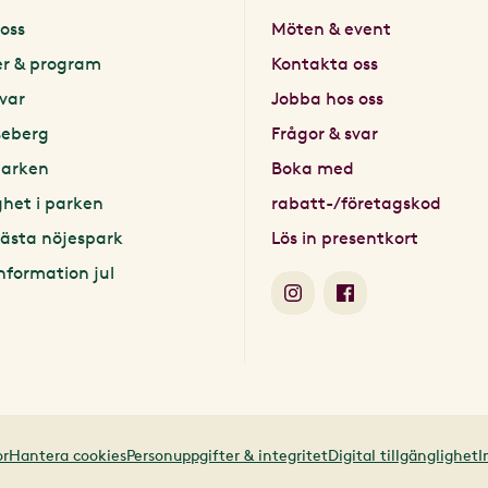
oss
Möten & event
er & program
Kontakta oss
svar
Jobba hos oss
seberg
Frågor & svar
parken
Boka med
ghet i parken
rabatt-/företagskod
ästa nöjespark
Lös in presentkort
nformation jul
or
Hantera cookies
Personuppgifter & integritet
Digital tillgänglighet
I