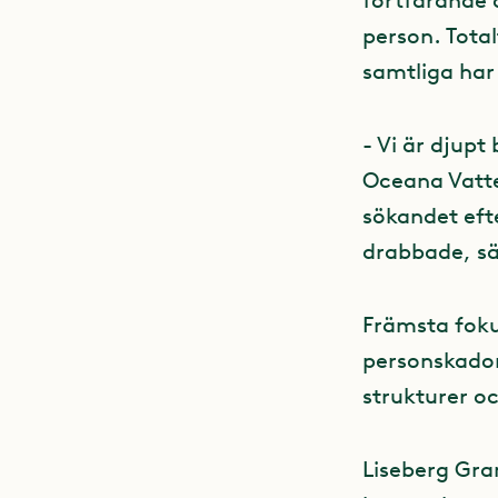
fortfarande 
person. Total
samtliga har
- Vi är djup
Oceana Vatten
sökandet eft
drabbade, sä
Främsta foku
personskador 
strukturer o
Liseberg Gra