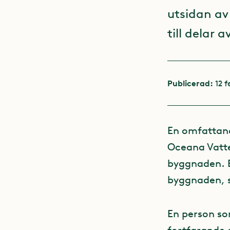
utsidan av
till delar 
Publicerad:
12 f
En omfattan
Oceana Vatte
byggnaden. B
byggnaden, sp
En person so