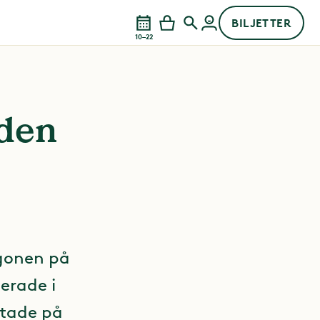
BILJETTER
10–22
nden
gonen på
erade i
rtade på