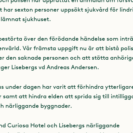
och polisen har upprättat en anmälan om förs
t har sexton personer uppsökt sjukvård för lindr
 lämnat sjukhuset.
t bestörta över den förödande händelse som inträ
värld. Vår främsta uppgift nu är att bistå polis
er den saknade personen och att stötta anhörig
ger Lisebergs vd Andreas Andersen.
s under dagen har varit att förhindra ytterligar
samt att hindra elden att sprida sig till intillig
ch närliggande byggnader.
nd Curiosa Hotel och Lisebergs närliggande