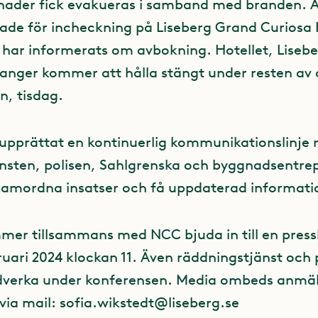
ader fick evakueras i samband med branden. Al
ade för incheckning på Liseberg Grand Curiosa 
har informerats om avbokning. Hotellet, Lisebe
anger kommer att hålla stängt under resten av
, tisdag.
 upprättat en kontinuerlig kommunikationslinje
nsten, polisen, Sahlgrenska och byggnadsentre
samordna insatser och få uppdaterad informati
mer tillsammans med NCC bjuda in till en pres
ruari 2024 klockan 11. Även räddningstjänst och 
erka under konferensen. Media ombeds anmäla 
via mail:
sofia.wikstedt@liseberg.se