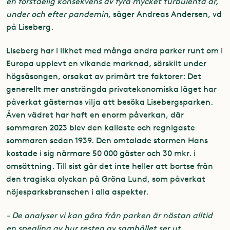
en förståelig konsekvens av fyra mycket turbulenta år,
under och efter pandemin,
säger Andreas Andersen, vd
på Liseberg.
Liseberg har i likhet med många andra parker runt om i
Europa upplevt en vikande marknad, särskilt under
högsäsongen, orsakat av primärt tre faktorer: Det
generellt mer ansträngda privatekonomiska läget har
påverkat gästernas vilja att besöka Lisebergsparken.
Även vädret har haft en enorm påverkan, där
sommaren 2023 blev den kallaste och regnigaste
sommaren sedan 1939. Den omtalade stormen Hans
kostade i sig närmare 50 000 gäster och 30 mkr. i
omsättning. Till sist går det inte heller att bortse från
den tragiska olyckan på Gröna Lund, som påverkat
nöjesparksbranschen i alla aspekter.
- De analyser vi kan göra från parken är nästan alltid
en spegling av hur resten av samhället ser ut.