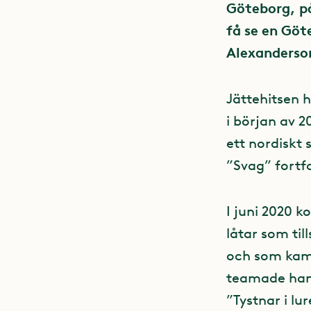
Göteborg, på
få se en Göt
Alexanderson
Jättehitsen 
i början av 
ett nordiskt 
”Svag” fortf
I juni 2020 
låtar som ti
och som kam
teamade han
”Tystnar i lu