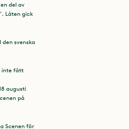
 en del av
”. Låten gick
ll den svenska
inte fått
18 augusti
Scenen på
ora Scenen för