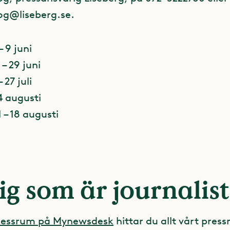
og@liseberg.se
.
 9 juni
– 29 juni
 27 juli
4 augusti
l – 18 augusti
ig som är journalist
pressrum på Mynewsdesk
hittar du allt vårt press