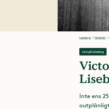
Liseberg
Nyheter
Live på Liseberg
Victo
Liseb
Inte ens 25
outplånlig