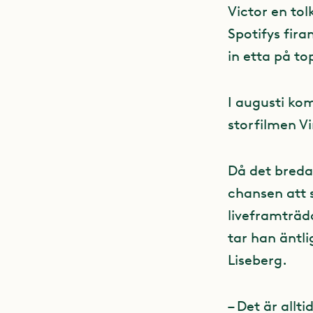
Victor en tol
Spotifys fira
in etta på to
I augusti kom
storfilmen Vi
Då det breda
chansen att
liveframträd
tar han äntl
Liseberg.
– Det är allt