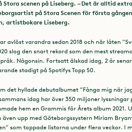
 Stora scenen på Liseberg. – Det är alltid extra
eborgsartist på Stora Scenen för första gången
, artistbokare Liseberg.
har avlöst varandra sedan 2018 och när låten ”S
2020 slog den snart rekord som den mest stream
språk. Någonsin. Fortsatt älskad idag, 2 år senar
arande stadigt på Spotifys Topp 50.
kom det hyllade debutalbumet ”Fånga mig när jag
llsammans idag har över 350 miljoner lyssningar 
made hem en Grammis för Årets album 2021. U
 även upp med Göteborgssystern Miriam Bryant
ren” som toppade listorna under flera veckor. I 