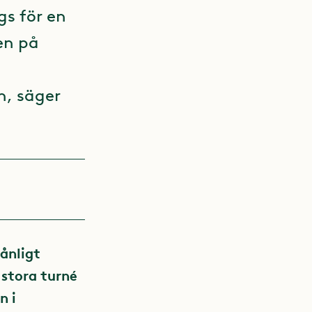
gs för en
en på
n, säger
lånligt
 stora turné
n i