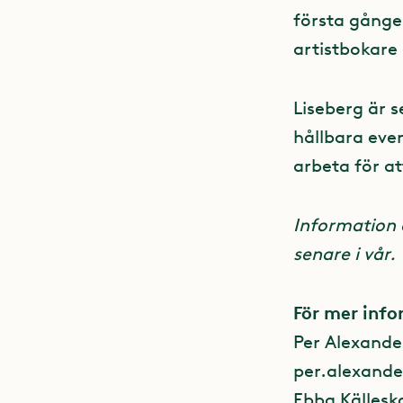
första gånge
artistbokare 
Liseberg är s
hållbara eve
arbeta för a
Information 
senare i vår.
För mer inf
Per Alexande
per.alexande
Ebba Källesk