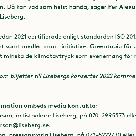
Per Alex
n. Då kan vad som helst hända, säger
Liseberg.
edan 2021 certifierade enligt standarden ISO 201
nt samt medlemmar i initiativet Greentopia för a
tt minska de klimatavtryck som evenemang för 
om biljetter till Lisebergs konserter 2022 komme
ormation ombeds media kontakta:
rson, artistbokare Liseberg, på 070–2995373 elle
rson@liseberg.se
.
og, pressansvarig Liseberg, på 072–5222730 eller