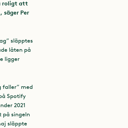
 roligt att
, säger Per
vag” släpptes
ade låten på
e ligger
 faller” med
på Spotify
nder 2021
 på singeln
maj släppte