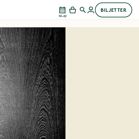
BILJETTER
10–22