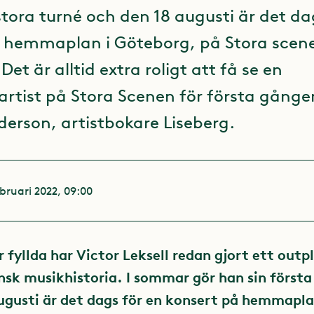
stora turné och den 18 augusti är det da
å hemmaplan i Göteborg, på Stora scen
 Det är alltid extra roligt att få se en
rtist på Stora Scenen för första gånge
derson, artistbokare Liseberg.
ebruari 2022, 09:00
r fyllda har Victor Leksell redan gjort ett outp
ensk musikhistoria. I sommar gör han sin första
ugusti är det dags för en konsert på hemmapla