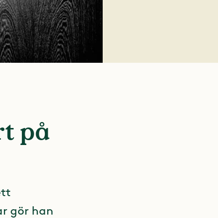
rt på
ett
ar gör han