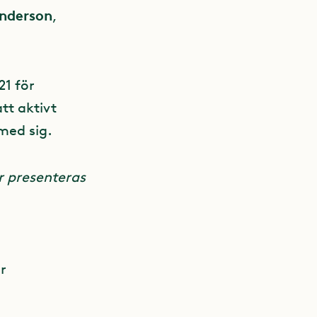
anderson
,
21 för
tt aktivt
med sig.
r presenteras
r