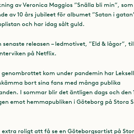
kning av Veronica Maggios ”Snälla bli min”, som
nde av 10 års jubileet för albumet ”Satan i gatan
pplistan och har idag sålt guld.
 senaste releasen – ledmotivet, ”Eld & lågor”, ti
nterviken på Netflix.
 genombrottet kom under pandemin har Leksell 
 skämma bort sina fans med många publika
anden. I sommar blir det äntligen dags och den 
igen emot hemmapubliken i Göteborg på Stora 
id extra roligt att få se en Göteborgsartist på St