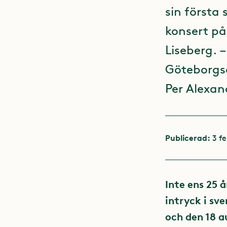
sin första 
konsert p
Liseberg. –
Göteborgsa
Per Alexan
Publicerad:
3 f
Inte ens 25 å
intryck i sv
och den 18 a