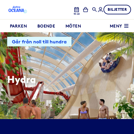
BILJETTER
10–22
PARKEN
BOENDE
MÖTEN
MENY
Går från noll till hundra
Hydra