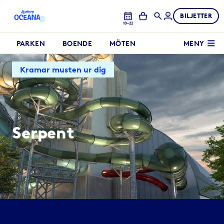
BILJETTER
10–22
PARKEN
BOENDE
MÖTEN
MENY
Kramar musten ur dig
Serpent