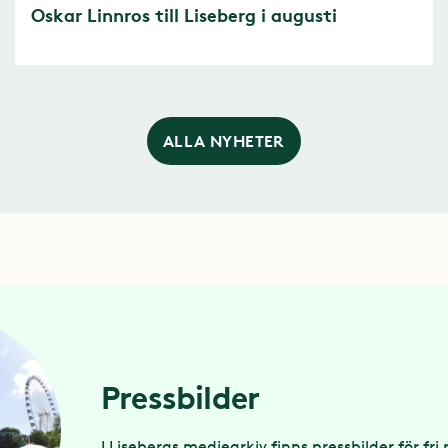
Oskar Linnros till Liseberg i augusti
ALLA NYHETER
Pressbilder
I Lisebergs mediearkiv finns pressbilder för fri 