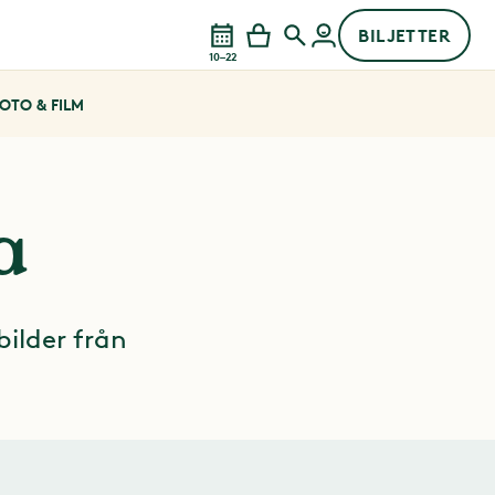
BILJETTER
10–22
OTO & FILM
a
bilder från