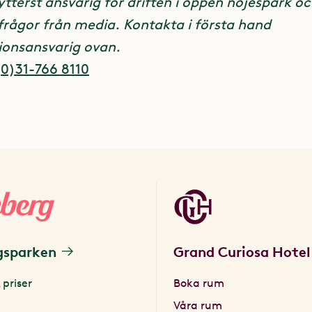
tterst ansvarig för driften i öppen nöjespark oc
 frågor från media. Kontakta i första hand
ering till Rondos shower kontakta:
onsansvarig ovan.
ink, Försäljningskoordinator
0)31-766 8110
.wennebrink@liseberg.se
gsparken
Grand Curiosa Hotel
 priser
Boka rum
Våra rum