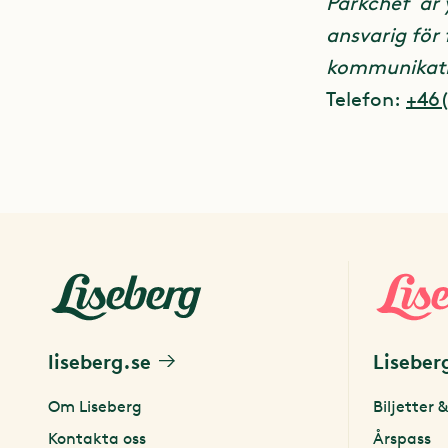
Parkchef är y
ansvarig för
För ackredit
kommunikati
Anna Wennebr
Telefon:
+46(
E-post:
anna
liseberg.se
Liseber
Om Liseberg
Biljetter &
Kontakta oss
Årspass