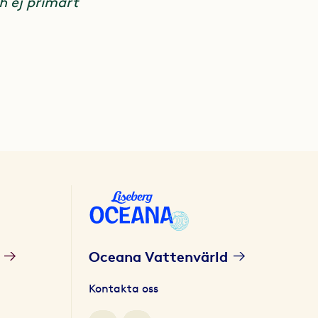
h ej primärt
Oceana Vattenvärld
Kontakta oss