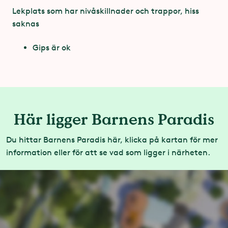
Lekplats som har nivåskillnader och trappor, hiss
saknas
Åkkuponger:
Gratis. Ingår i entré
Gips är ok
Tillverkare:
Monstrum ApS
Tillverkningsår:
2016
Här ligger Barnens Paradis
Du hittar Barnens Paradis här, klicka på kartan för mer
information eller för att se vad som ligger i närheten.