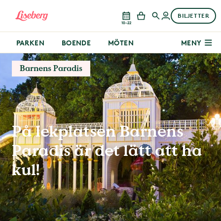
BILJETTER
10–22
PARKEN
BOENDE
MÖTEN
MENY
Barnens Paradis
På lekplatsen Barnens
Paradis är det lätt att ha
kul!