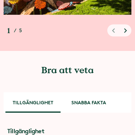
1
/
5
Bra att veta
TILLGÄNGLIGHET
SNABBA FAKTA
Tillgänglighet
Snabba fakta om Barnens Paradis