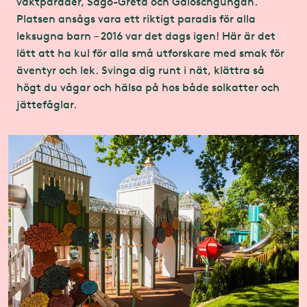
vaktparader, Sago-Greta och Galoschgungan.
Platsen ansågs vara ett riktigt paradis för alla
leksugna barn – 2016 var det dags igen! Här är det
lätt att ha kul för alla små utforskare med smak för
äventyr och lek. Svinga dig runt i nät, klättra så
högt du vågar och hälsa på hos både solkatter och
jättefåglar.