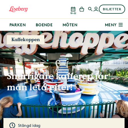
BILJETTER
10–22
PARKEN
BOENDE
MÖTEN
MENY
Kaffekoppen
Snurrigare kafferep får
man leta efter!
Stängd idag