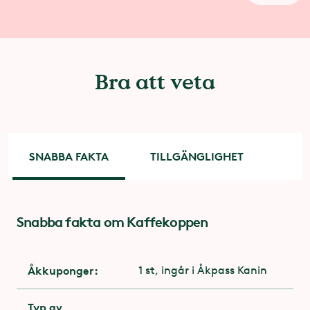
Bra att veta
SNABBA FAKTA
TILLGÄNGLIGHET
Snabba fakta om Kaffekoppen
Tillgänglighet
För dig med funktionsnedsättning är entrén via
attraktionens utgång. Kontakta
Åkkuponger:
1 st, ingår i Åkpass Kanin
attraktionspersonalen på plats
Typ av