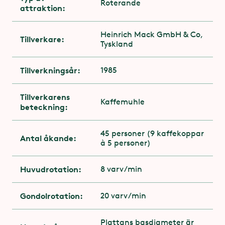
Du får åka med gips
Roterande
attraktion:
Heinrich Mack GmbH & Co,
Tillverkare:
Tyskland
Tillverkningsår:
1985
Tillverkarens
Kaffemuhle
beteckning:
45 personer (9 kaffekoppar
Antal åkande:
à 5 personer)
Huvudrotation:
8 varv/min
Gondolrotation:
20 varv/min
Plattans basdiameter är