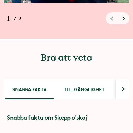
1
/
2
Bra att veta
SNABBA FAKTA
TILLGÄNGLIGHET
DIT
Snabba fakta om Skepp o'skoj
Tillgänglighet
Ditt eget förarbevis
För dig med funktionsnedsättning är entrén via
Alla små sjökaptener får sitt eget förarbevis att ta