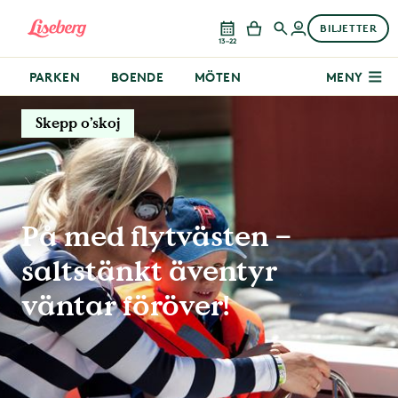
BILJETTER
13–22
PARKEN
BOENDE
MÖTEN
MENY
Skepp o’skoj
På med flytvästen –
saltstänkt äventyr
väntar föröver!