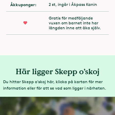
attraktionens utgång. Kontakta
med sig hem!
Åkkuponger:
2 st, ingår i Åkpass Kanin
attraktionspersonalen på plats
Gratis för medföljande
Maxvikt 150 kg per båt
vuxen om barnet inte har
längden inne att åka själv.
Du får åka med gips
Här ligger Skepp o’skoj
Du hittar Skepp o’skoj här, klicka på kartan för mer
information eller för att se vad som ligger i närheten.