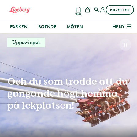
BILJETTER
10–22
PARKEN
BOENDE
MÖTEN
MENY
Uppswinget
Och du som trodde att du
gungande högt hemma
på lekplatsen!