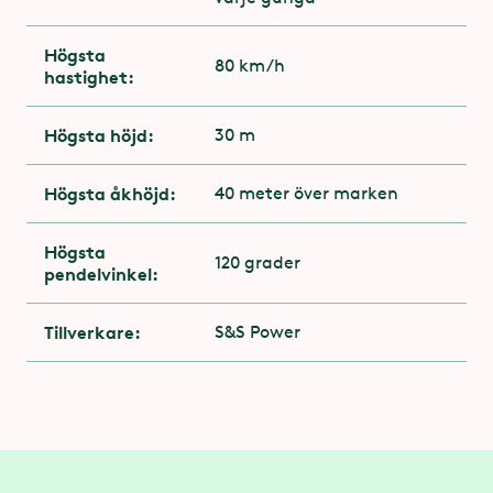
Du behöver ha två ben som sträcker sig förbi
Högsta
80 km/h
knäled
hastighet:
Du får åka med gips
Högsta höjd:
30 m
Högsta åkhöjd:
40 meter över marken
Högsta
120 grader
pendelvinkel:
Tillverkare:
S&S Power