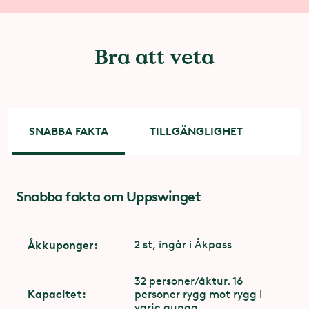
Bra att veta
SNABBA FAKTA
TILLGÄNGLIGHET
Snabba fakta om Uppswinget
Tillgänglighet
För dig med funktionsnedsättning är entrén via
attraktionens utgång. Kontakta
Åkkuponger:
2 st, ingår i Åkpass
attraktionspersonalen på plats
32 personer/åktur. 16
Du behöver ha stabilitet och styrka i
Kapacitet:
personer rygg mot rygg i
överkroppen
varje gunga