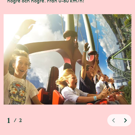
högre och högre. Från 0-80 km/h!
1
/
2