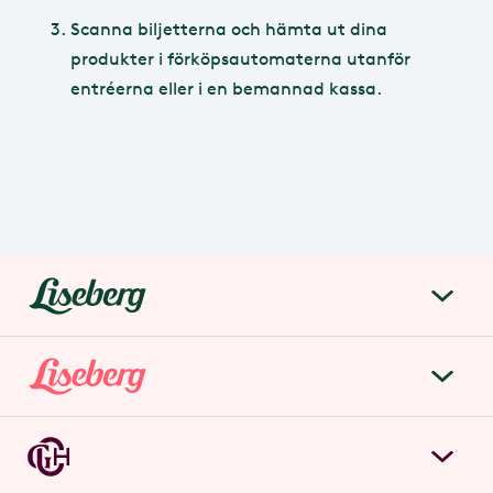
Scanna biljetterna och hämta ut dina
produkter i förköpsautomaterna utanför
entréerna eller i en bemannad kassa.
liseberg.se
Om Liseberg
Lisebergsparken
Kontakta oss
Biljetter & priser