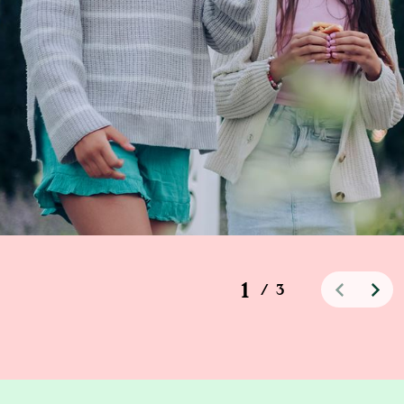
1
/
3