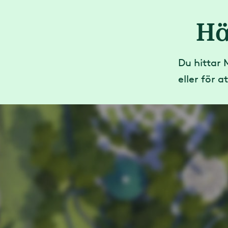
Hä
Du hittar 
eller för a