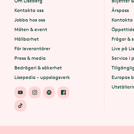
Om Liseberg
Biljetter &
Kontakta oss
Årspass
Jobba hos oss
Kontakta 
Möten & event
Öppettid
Hållbarhet
Frågor & 
För leverantörer
Live på Li
Press & media
Service i 
Bedrägeri & säkerhet
Tillgängli
Lisepedia - uppslagsverk
Europas b
Utställari