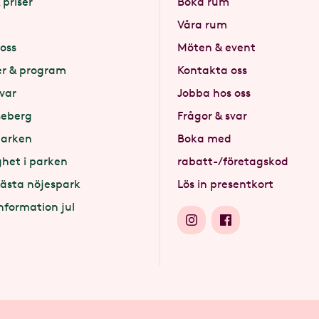
 priser
Boka rum
Våra rum
oss
Möten & event
er & program
Kontakta oss
svar
Jobba hos oss
seberg
Frågor & svar
parken
Boka med
ghet i parken
rabatt-/företagskod
ästa nöjespark
Lös in presentkort
nformation jul