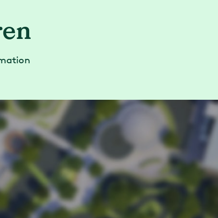
ren
rmation