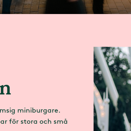
en
msig miniburgare.
itar för stora och små