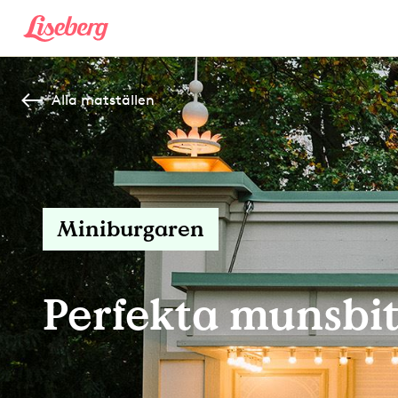
Alla matställen
Miniburgaren
Perfekta munsbi