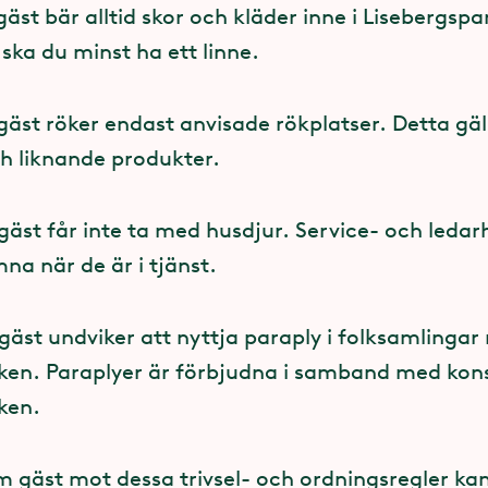
st bär alltid skor och kläder inne i Lisebergspa
nen Askims strand
ska du minst ha ett linne.
nen Liseberg Grand Curiosa Hotel
gäst röker endast anvisade rökplatser. Detta gäl
ch liknande produkter.
och husdjur
äst får inte ta med husdjur. Service- och ledar
sdjur är inte tillåtna i parken. Servicehundar i
na när de är i tjänst.
förbudet och är välkomna.
äst undviker att nyttja paraply i folksamlingar 
 flertal hunddagis i göteborgsregionen.
ken. Paraplyer är förbjudna i samband med kons
rken.
byn
och på
Askim Strands
campingplatser får hu
ra kostnad. I
Lisebergsbyns stugor Bohusbyn o
m gäst mot dessa trivsel- och ordningsregler kan