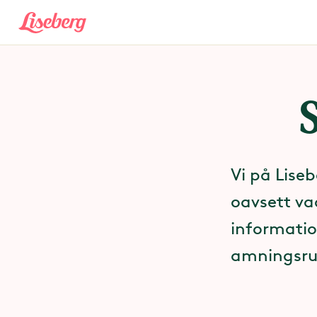
Vi på Liseb
oavsett va
informatio
amningsru