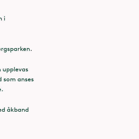
Hx40Bx40D
 i
ngd!
ergsparken.
dmått får
n upplevas
ad som anses
e.
 med åkband
).