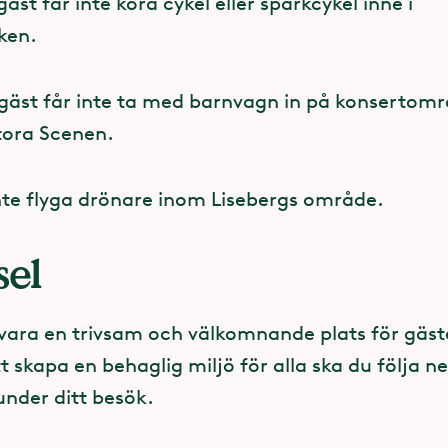
äst får inte köra cykel eller sparkcykel inne i
ken.
lan i Norra entrén
gäst får inte ta med barnvagn in på konsertomr
ice i Södra entrén
tora Scenen.
h spunnet socker vid Valkyria
nte flyga drönare inom Lisebergs område.
rken, mitt emot Farfars bil
sel
 vid Chill Factory
vara en trivsam och välkomnande plats för gäster
tt skapa en behaglig miljö för alla ska du följa
u hjärtstartarna på våra boendeanläggningar:
 under ditt besök.
nen Lisebergsbyn