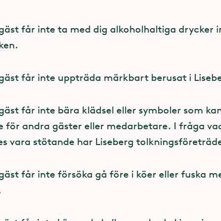
a entrén finns 168 stycken förvaringsboxar 40
äst får inte ta med dig alkoholhaltiga drycker in
ken.
Stä
t Gotteriet finns totalt 84 förvaringsboxar.
å 40Hx38Bx56D cm
gäst får inte uppträda märkbart berusat i Liseb
a
57Hx48Bx56D cm (En kabinväska med standar
äst får inte bära klädsel eller symboler som ka
 för andra gäster eller medarbetare. I fråga v
es vara stötande har Liseberg tolkningsföreträd
artare
gäst får inte försöka gå före i köer eller fuska
ebergsparken finns hjärtstartare (defibrillatorer
.
u hjärtstartarna i parken: