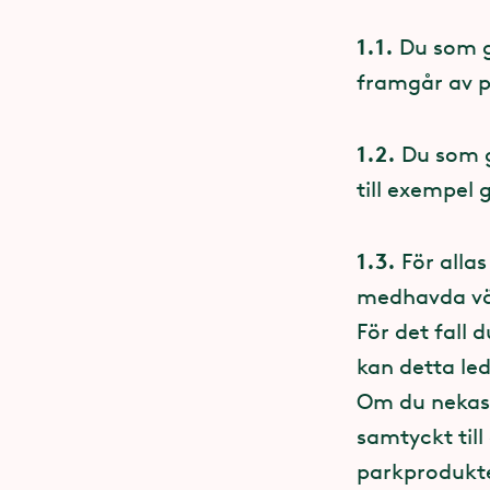
på det medan 
1.1.
Du som gä
Dit kommer a
Bortspr
framgår av p
som någon an
dessa föremål
Tyvärr finns 
1.2.
Du som gä
runt omkring
till exempel
en Lisebergar
Upptäcker du
välkommen at
Namnban
1.3.
För allas
hittegodscen
medhavda väs
här sidan o
Hämta gärna 
För det fall 
möjlighet at
telefonnumme
kan detta led
biljettkassor
Om du nekas t
Betalnin
samtyckt till
Kolla l
Parken är ko
parkprodukter