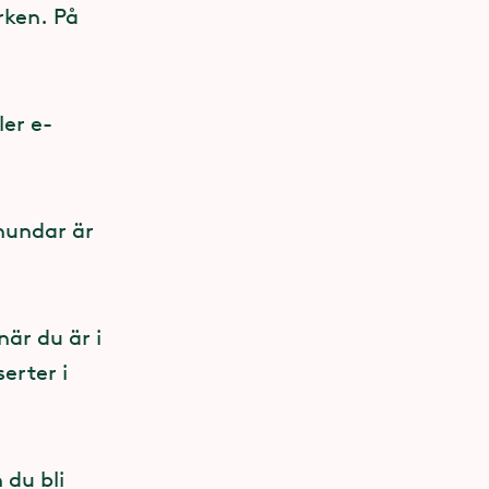
rken. På
ler e-
hundar är
 arbete är
när du är i
erter i
sdjur tas
ch
 du bli