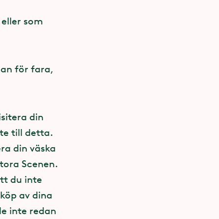
 Norra entrén.
 eller som
ittar något
u lämnar in
ycket folk
an för fara,
så prata med
sök är du
nar på vår
sitera din
mulär på den
 till detta.
har vi ingen
era din väska
öremål.
vice, i
/Stora Scenen.
tt du inte
rköp av dina
 Lyckohjul.
de inte redan