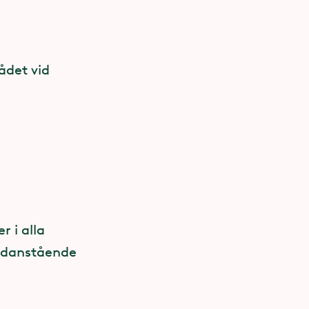
ådet vid
 i alla
 nedanstående