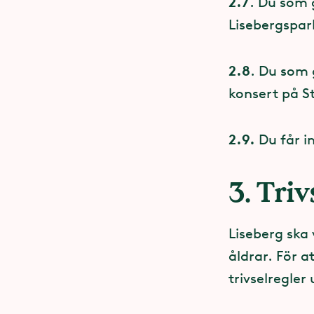
2.7
. Du som g
Lisebergspar
Rosa vil
2.8
. Du som 
Gästserv
konsert på S
Glass oc
2.9.
Du får i
Mitt i pa
3. Triv
I Tornet,
Rondo
Liseberg ska 
åldrar. För a
Här hittar d
trivselregler
Receptio