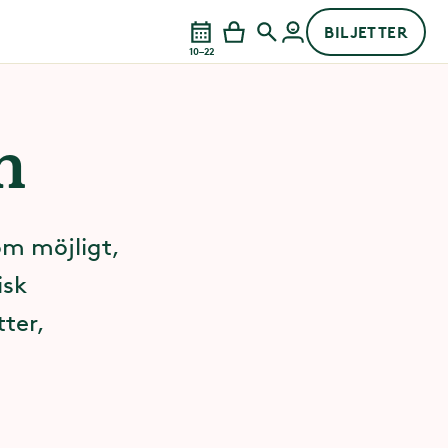
BILJETTER
10–22
n
som möjligt,
isk
tter,