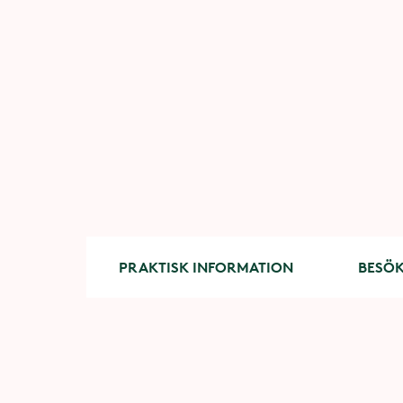
PRAKTISK INFORMATION
BESÖK
Liseber
Amning