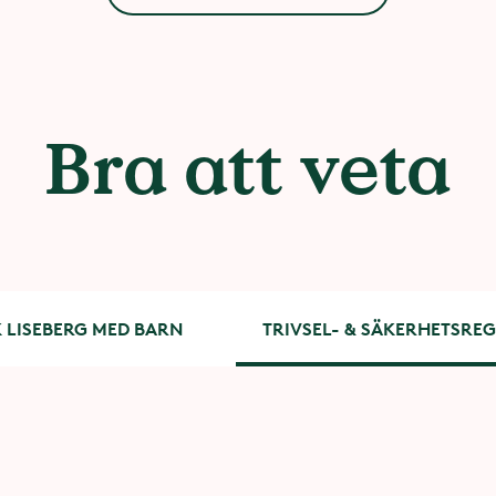
Bra att veta
 LISEBERG MED BARN
TRIVSEL- & SÄKERHETSRE
gsappen
srum