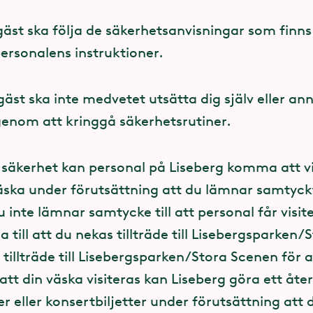
du är kvar i parken, vänd dig till Gästservice i
st ska följa de säkerhetsanvisningar som finns
llt som är upphittat under dagen. Om du själv h
ungna barn
ersonalens instruktioner.
nan har tappat är det mycket uppskattat om d
 till Gästservice eller närmaste Lisebergare.
det en risk att tappa bort varandra när det är m
st ska inte medvetet utsätta dig själv eller ann
. Skulle det hända att ni tappar bort varandra 
 genom att kringgå säkerhetsrutiner.
e för att få hjälp.
 att du har tappat något först efter ditt parkbe
t kontakta oss via
formulär
. Alla föremål ham
d till barnen
 säkerhet kan personal på Liseberg komma att vi
tral. Vad det än gäller kontaktar du oss via for
ka under förutsättning att du lämnar samtyckte
m
borttappade eller kvarglömde föremål
. Tyvärr 
ut armband till barnen där ni kan skriva era
du inte lämnar samtycke till att personal får visit
t ringa upp eller ta emot samtal om förlorade f
r. Dessa armband finns att få gratis på Gästser
a till att du nekas tillträde till Lisebergsparken
na inne i parken samt vid entréer.
illträde till Lisebergsparken/Stora Scenen för a
g i Lisebergsparken
 att din väska visiteras kan Liseberg göra ett åte
ängden
ntantfri med undantag för våra 5-kampsspel och
 eller konsertbiljetter under förutsättning att 