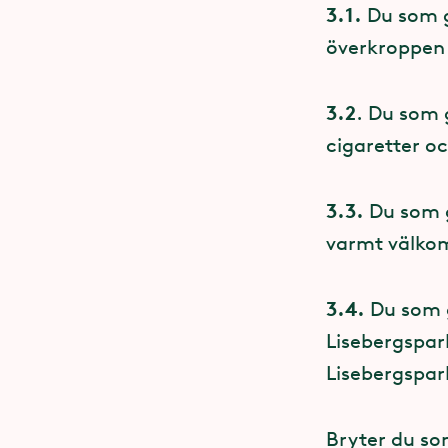
3.1.
Du som gä
Receptio
överkroppen 
Receptio
3.2
. Du som 
cigaretter o
Hundar 
3.3.
Du som g
Hundar och hu
varmt välkom
undantagna 
3.4.
Du som g
Det finns ett
Lisebergspar
Lisebergspa
På
Lisebergs
med utan ext
Bryter du so