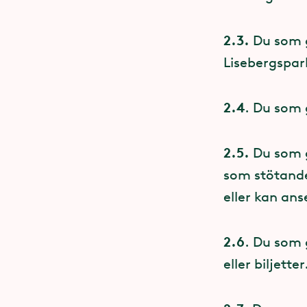
Vid Södr
2.3.
Du som g
cm.
Lisebergspar
Mitt emo
2.4
- 72 sm
. Du som 
- 12 stor
2.5.
Du som g
plats)
som stötande
eller kan ans
Hjärtst
2.6
. Du som 
Runt om i Lis
eller biljetter
Här hittar d