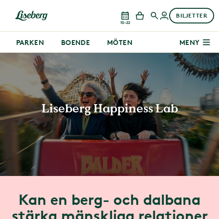
BILJETTER
10–22
PARKEN
BOENDE
MÖTEN
MENY
Liseberg Happiness Lab
Kan en berg- och dalbana
stärka mänskliga relationer