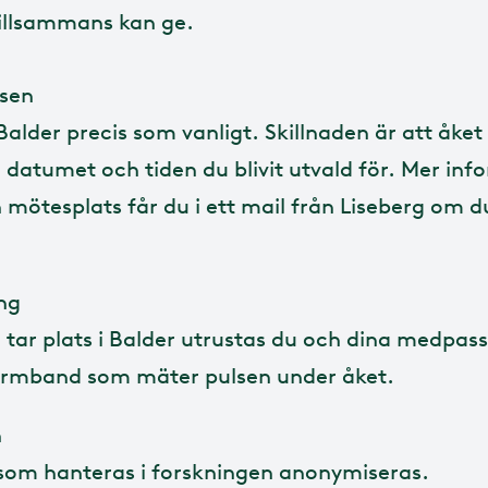
tillsammans kan ge.
lsen
Balder precis som vanligt. Skillnaden är att åket
a datumet och tiden du blivit utvald för. Mer in
h mötesplats får du i ett mail från Liseberg om d
ng
 tar plats i Balder utrustas du och dina medpa
armband som mäter pulsen under åket.
n
 som hanteras i forskningen anonymiseras.