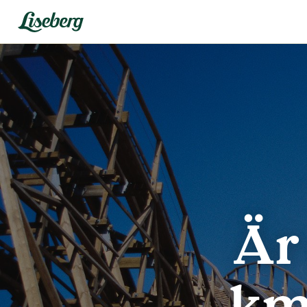
Är
km