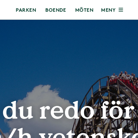
MENY
PARKEN
BOENDE
MÖTEN
 du redo för
/h vetensk