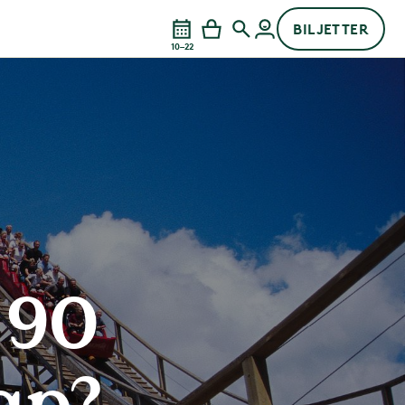
BILJETTER
10–22
 90
ap?