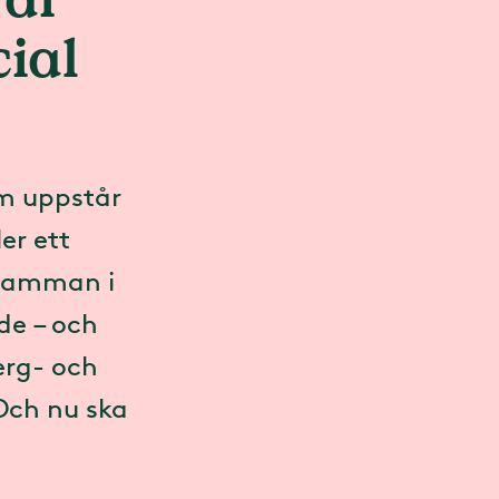
ial
om uppstår
er ett
 samman i
de – och
erg- och
Och nu ska