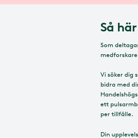
Så här 
Som deltagare
medforskare
Vi söker dig 
bidra med din
Handelshögsk
ett pulsarmb
per tillfälle.
Din upplevels