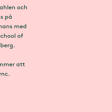
Dahlen och
ss på
mmans med
School of
eberg.
ommer att
ync.