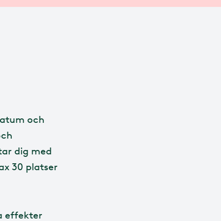
datum och
och
tar dig med
ax 30 platser
a effekter