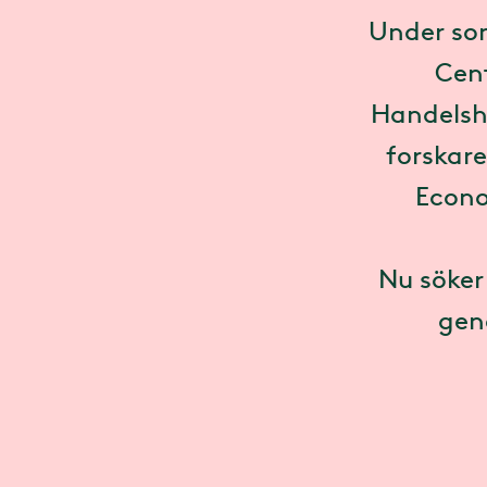
Under som
Cent
Handelsh
forskare
Econo
Nu söker
gen