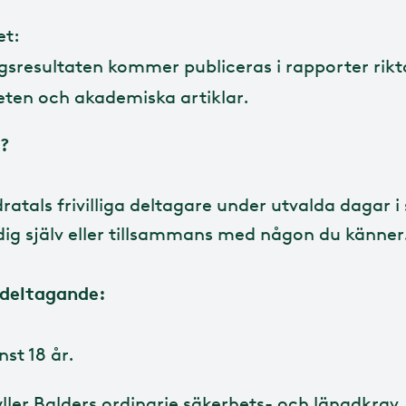
et:
gsresultaten kommer publiceras i rapporter rik
ten och akademiska artiklar.
?
ratals frivilliga deltagare under utvalda dagar
ig själv eller tillsammans med någon du känner
r deltagande:
st 18 år.
ller
Balders ordinarie säkerhets- och längdkrav
.