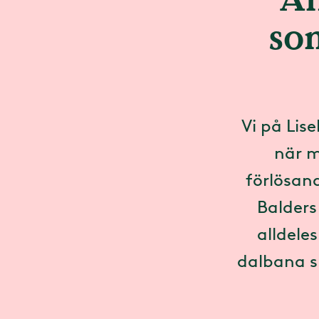
so
Vi på Lis
när m
förlösan
Balders
alldele
dalbana s