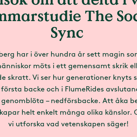
mmarstudie The Soc
Sync
eberg har i över hundra år sett magin s
änniskor möts i ett gemensamt skrik ell
de skratt. Vi ser hur generationer knyts
 första backe och i FlumeRides avslutan
s genomblöta – nedförsbacke. Att åka b
kapar helt enkelt många olika känslor. 
vi utforska vad vetenskapen säger!