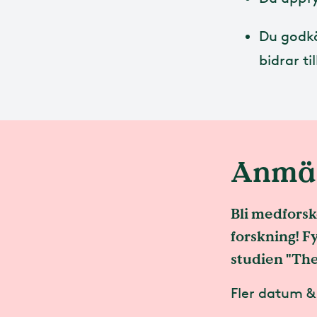
Du godkä
bidrar t
Anmäl 
Bli medfors
forskning! Fy
studien "The
Fler datum &