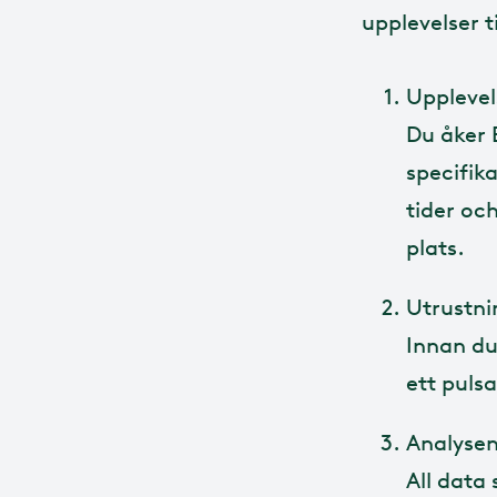
upplevelser 
Uppleve
Du åker 
specifik
tider oc
plats.
Utrustni
Innan du
ett puls
Analyse
All data