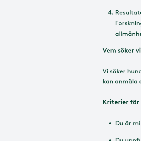
Resultat
Forsknin
allmänhe
Vem söker vi
Vi söker hund
kan anmäla d
Kriterier fö
Du är min
Du uppfy