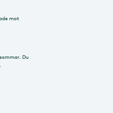
tade mot
 i sommar. Du
.