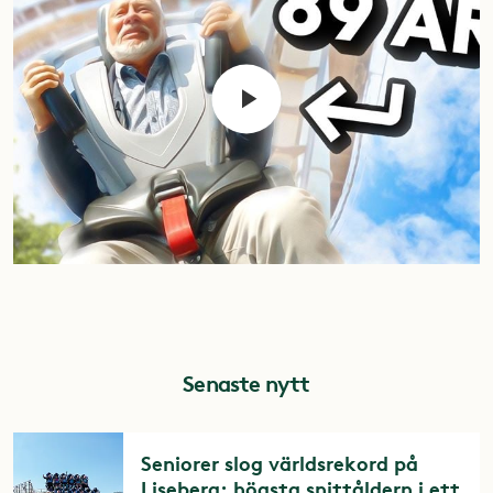
Senaste nytt
Seniorer slog världsrekord på
Liseberg: högsta snittåldern i ett