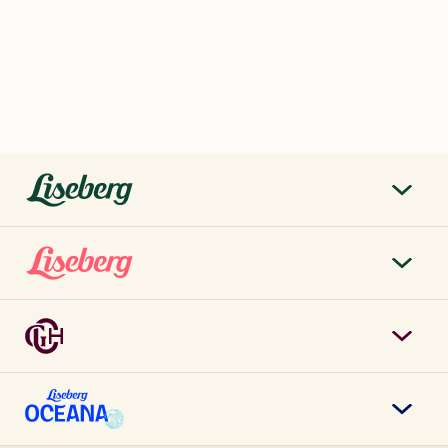
liseberg.se
Om Liseberg
Lisebergsparken
Kontakta oss
Biljetter & priser
Jobba hos oss
Grand Curiosa Hotel
Årspass
Möten & event
Boka rum
Kontakta oss