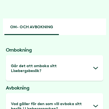
OM- OCH AVBOKNING
Ombokning
Går det att omboka sitt
Lisebergsbesök?
Avbokning
Fram till parköppning på din besöksdag
går det att omboka ditt besök
kostnadsfritt. Du kan själv omboka dina
Vad gäller för den som vill avboka sitt
besök i Lisebergsparken?
biljetter genom din bokningsbekräftelse