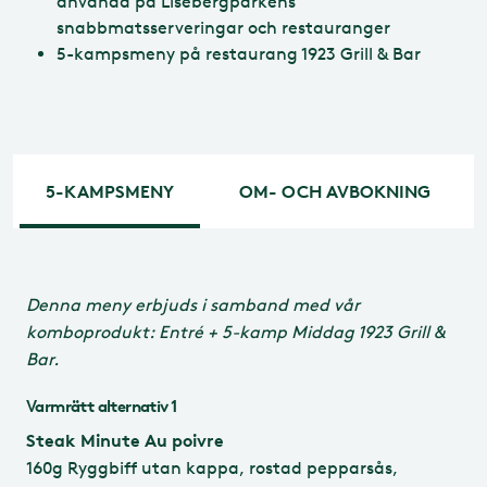
använda på Lisebergparkens
snabbmatsserveringar och restauranger
5-kampsmeny på restaurang 1923 Grill & Bar
5-KAMPSMENY
OM- OCH AVBOKNING
Ombokning
Denna meny erbjuds i samband med vår
komboprodukt:
Entré + 5-kamp Middag 1923 Grill &
Bar.
Går det att omboka sitt
Lisebergsbesök?
Varmrätt alternativ 1
Steak Minute Au poivre
Avbokning
160g Ryggbiff utan kappa, rostad pepparsås,
Fram till parköppning på din besöksdag