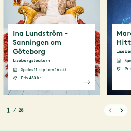
Ina Lundström -
Mar
Sanningen om
Hit
Göteborg
Lisebe
Lisebergsteatern
Spel
Pri
Spelas 11 sep tom 16 okt
Pris 480 kr
1
/
28