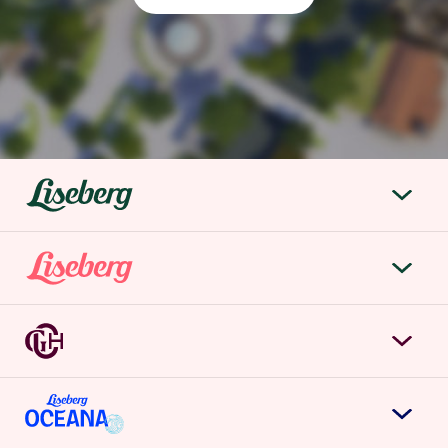
liseberg.se
Om Liseberg
Lisebergsparken
Kontakta oss
Biljetter & priser
Jobba hos oss
Grand Curiosa Hotel
Årspass
Möten & event
Boka rum