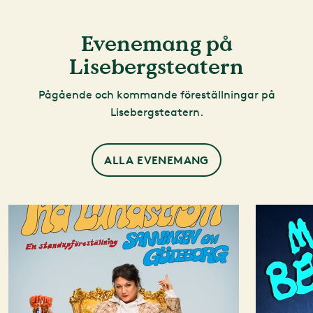
du
Gästservice öppettider
.
Tips! Biljetten gäller som entré till Liseberg, om
Evenemang på
nöjesparken är öppen aktuellt föreställningsdatum.
Lisebergsteatern
.
Pågående och kommande föreställningar på
Lisebergsteatern.
ALLA EVENEMANG