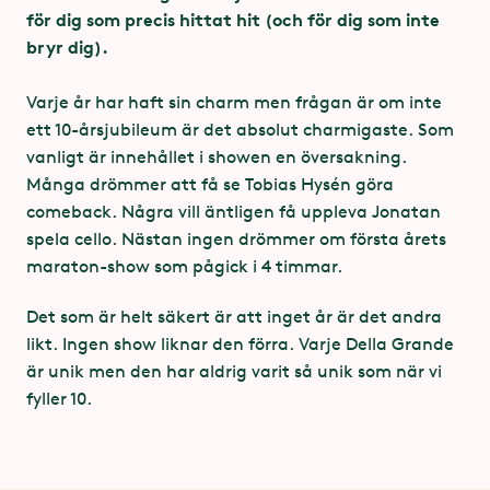
tillsammans med biljetten.
för dig som precis hittat hit (och för dig som inte
bryr dig).
En ledsagare per rullstol erbjuds gratis biljett.
Längd: ca 2 tim och 20 min inkl. paus
Åldersgräns 7 år
Varje år har haft sin charm men frågan är om inte
I lokalen finns handikapptoalett men inte
ett 10-årsjubileum är det absolut charmigaste. Som
skötbord.
Bokning av grupp över 10 st, kontakta Liseberg 031–
vanligt är innehållet i showen en översakning.
400 100.
Vid barnföreställningar finns ett begränsat
Många drömmer att få se Tobias Hysén göra
comeback. Några vill äntligen få uppleva Jonatan
antal barnkuddar att låna.
Observera - Lisebergsteatern är en kontantfri arena.
spela cello. Nästan ingen drömmer om första årets
Bokning av rullstolsplats kontakta Liseberg 031-
maraton-show som pågick i 4 timmar.
Avhämtning av biljetter
400 100.
Det som är helt säkert är att inget år är det andra
I samband med föreställningar på Lisebergsteatern
likt. Ingen show liknar den förra. Varje Della Grande
öppnar Lisebergs Gästservice för avhämtning av
är unik men den har aldrig varit så unik som när vi
biljetter en timme före föreställning. De dagar
fyller 10.
Lisebergsparken har öppet öppnar Gästservice vid
Huvudentrén en timme innan parken öppnar, och
stänger samtidigt som Lisebergsparken. Här hittar