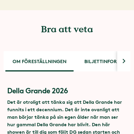
Bra att veta
OM FÖRESTÄLLNINGEN
BILJETTINFORMATIO
Della Grande 2026
Tider och biljettpriser
Tillgänglighet på Lisebergsteatern
Lisebergsteaterns parkettplatser är utrustade
Det är otroligt att tänka sig att Della Grande har
med hörselslinga. Undantaget är de fyra
funnits i ett decennium. Det är inte ovanligt att
Dag
Tid
Pris
yttersta platserna på rad 1-15 och hela rad 16.
man börjar tänka på sin egen ålder när man ser
hur gammal Della Grande har blivit. Den här
360 kr
Lokalen har fyra rullstolsplatser som bokas
Söndag 25 okt
Kl 16.00
showen är till dig som följt DG sedan starten och