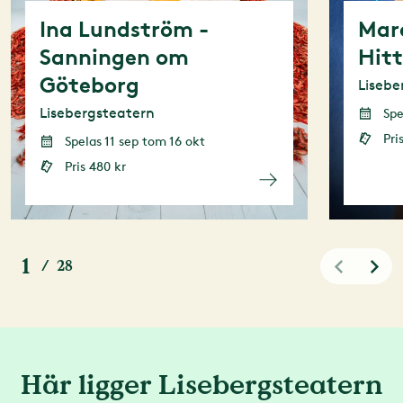
Ina Lundström -
Mar
Sanningen om
Hit
Göteborg
Lisebe
Lisebergsteatern
Spel
Pri
Spelas 11 sep tom 16 okt
Pris 480 kr
1
/
28
Här ligger Lisebergsteatern