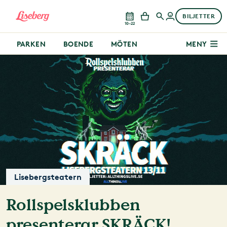
BILJETTER
10–22
PARKEN
BOENDE
MÖTEN
MENY
Lisebergsteatern
Rollspelsklubben
presenterar SKRÄCK!