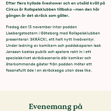
med hörselslinga. Undantaget är de fyra
Efter flera hyllade liveshower och en utsåld kväll på
Dag
Tid
Pris
yttersta platserna på rad 1-15 och hela rad 16.
Cirkus är Rollspelsklubben tillbaka – men den här
gången är det skräck som gäller.
595 kr
Lokalen har fyra rullstolsplatser som bokas
Fredag 13 nov
Kl 18.00
tillsammans med biljetten.
Fredag den 13 november intar podden
Lisebergsteatern i Göteborg med Rollspelsklubben
En ledsagare per rullstol erbjuds gratis biljett.
Längd: ca 4 tim, inkl. pauser
presenterar: SKRÄCK!, ett helt nytt liveäventyr.
Åldersgräns 18 år. 16 år i målsmans sällskap.
Under ledning av komikern och poddskaparen Isak
I lokalen finns handikapptoalett men inte
Jansson kastas publik och spelare rakt in i ett
skötbord.
Bokning av grupp över 10 st, kontakta Liseberg 031–
specialskrivet skräckscenario där komiker och
400 100.
Vid barnföreställningar finns ett begränsat
återkommande gäster från podden möter ett
antal barnkuddar att låna.
fasansfullt öde i en skräcksaga utan dess like.
Observera - Lisebergsteatern är en kontantfri arena.
Bokning av rullstolsplats kontakta Liseberg 031-
Avhämtning av biljetter
400 100.
I samband med föreställningar på Lisebergsteatern
öppnar Lisebergs Gästservice för avhämtning av
Evenemang på
biljetter en timme före föreställning. De dagar