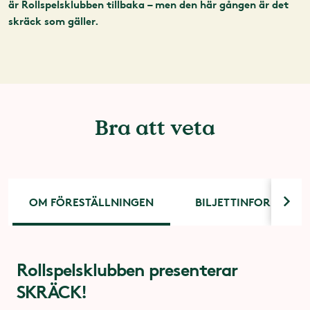
är Rollspelsklubben tillbaka – men den här gången är det
skräck som gäller.
Bra att veta
OM FÖRESTÄLLNINGEN
BILJETTINFORMATIO
Rollspelsklubben presenterar
Tider och biljettpriser
Tillgänglighet på Lisebergsteatern
SKRÄCK!
Lisebergsteaterns parkettplatser är utrustade