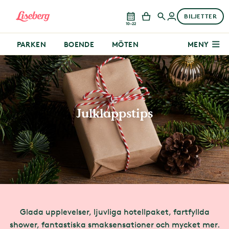
BILJETTER
10–22
PARKEN
BOENDE
MÖTEN
MENY
Julklappstips
Glada upplevelser, ljuvliga hotellpaket, fartfyllda
shower, fantastiska smaksensationer och mycket mer.