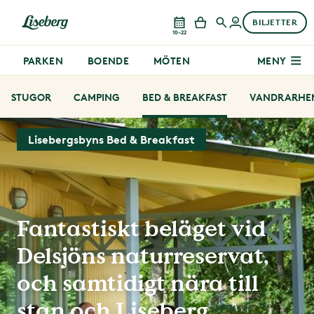
BILJETTER
10–22
PARKEN
BOENDE
MÖTEN
MENY
STUGOR
CAMPING
BED & BREAKFAST
VANDRARHE
Lisebergsbyns Bed & Breakfast
Fantastiskt beläget vid
Delsjöns naturreservat,
och samtidigt nära till
stan och Liseberg