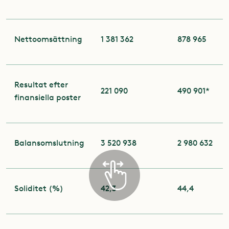
Nettoomsättning
1 381 362
878 965
Resultat efter
221 090
490 901*
finansiella poster
Balansomslutning
3 520 938
2 980 632
Soliditet (%)
42,3
44,4