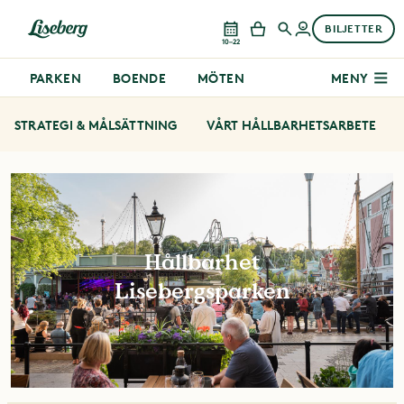
BILJETTER
10–22
PARKEN
BOENDE
MÖTEN
MENY
STRATEGI & MÅLSÄTTNING
VÅRT HÅLLBARHETSARBETE
Hållbarhet
Lisebergsparken