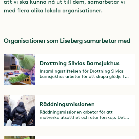
att vi ska kunna nå ut till dem, samarbetar vi
med flera olika lokala organisationer.
Organisationer som Liseberg samarbetar med
Drottning Silvias Barnsjukhus
Insamlingsstiftelsen för Drottning Silvias
barnsjukhus arbetar för att skapa glädje för
de barn och familjer som kämpar med
sjukdom.
Räddningsmissionen
Räddningsmissionen arbetar för att
motverka utsatthet och utanförskap. Detta
vill Liseberg vara en del av genom att göra
parken tillgänglig för en stund av glädje
tillsammans.