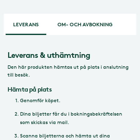
LEVERANS
OM- OCH AVBOKNING
Leverans & uthämtning
Ombokning
Den här produkten hämtas ut på plats i anslutning
Går det att omboka sitt
till besök.
Lisebergsbesök?
Hämta på plats
Genomför köpet.
Avbokning
Fram till parköppning på din besöksdag
går det att omboka ditt besök
Dina biljetter får du i bokningsbekräftelsen
kostnadsfritt. Du kan själv omboka dina
som skickas via mail.
Vad gäller för den som vill avboka sitt
besök i Lisebergsparken?
biljetter genom din bokningsbekräftelse
Scanna biljetterna och hämta ut dina
fram till kl 18 dagen före besöket, därefter