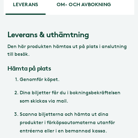
LEVERANS
OM- OCH AVBOKNING
Leverans & uthämtning
Ombokning
Den här produkten hämtas ut på plats i anslutning
Går det att omboka sitt
till besök.
Lisebergsbesök?
Hämta på plats
Genomför köpet.
Avbokning
Fram till parköppning på din besöksdag
går det att omboka ditt besök
Dina biljetter får du i bokningsbekräftelsen
kostnadsfritt. Du kan själv omboka dina
som skickas via mail.
Vad gäller för den som vill avboka sitt
besök i Lisebergsparken?
biljetter genom din bokningsbekräftelse
Scanna biljetterna och hämta ut dina
fram till kl 18 dagen före besöket, därefter
produkter i förköpsautomaterna utanför
måste du kontakta vår bokning &
kundservice för ombokning.
entréerna eller i en bemannad kassa.
Fram till kl 18 dagen före ditt parkbesök