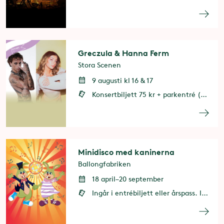
Greczula & Hanna Ferm
Stora Scenen
9 augusti kl 16 & 17
Konsertbiljett 75 kr + parkentré (entrébiljett eller årspass behövs)
Minidisco med kaninerna
Ballongfabriken
18 april–20 september
Ingår i entrébiljett eller årspass. Ingen förbokning krävs