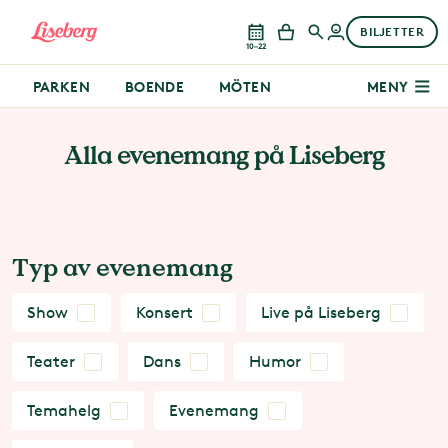
BILJETTER
10–22
PARKEN
BOENDE
MÖTEN
MENY
Alla evenemang på Liseberg
Typ av evenemang
Show
Konsert
Live på Liseberg
Teater
Dans
Humor
Temahelg
Evenemang