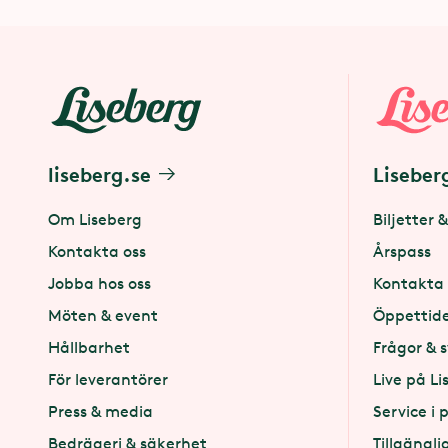
Då ringer
Kan jag kom
attraktion
köpa en l
person + 
liseberg.se
Liseber
Nej det kr
Finns det 
Om Liseberg
Biljetter &
Kontakta oss
Årspass
Jobba hos oss
Kontakta 
Vi har ty
Får jag ta 
Möten & event
Öppettid
cykelpark
Hållbarhet
Frågor & 
detta ut
För leverantörer
Live på Li
Nej, tyvär
Press & media
Service i 
använda p
Bedrägeri & säkerhet
Tillgängli