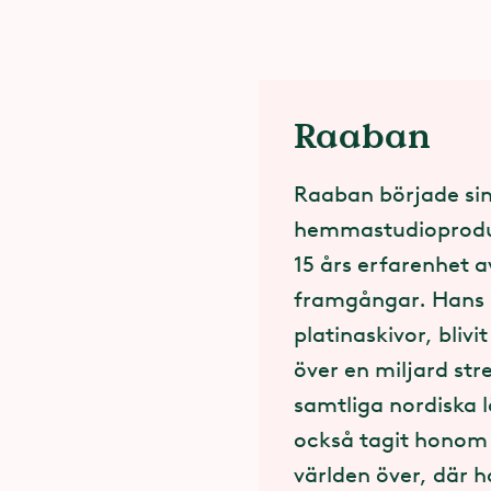
Raaban
Raaban började sin
hemmastudioproduc
15 års erfarenhet 
framgångar. Hans 
platinaskivor, bli
över en miljard str
samtliga nordiska
också tagit honom t
världen över, där 