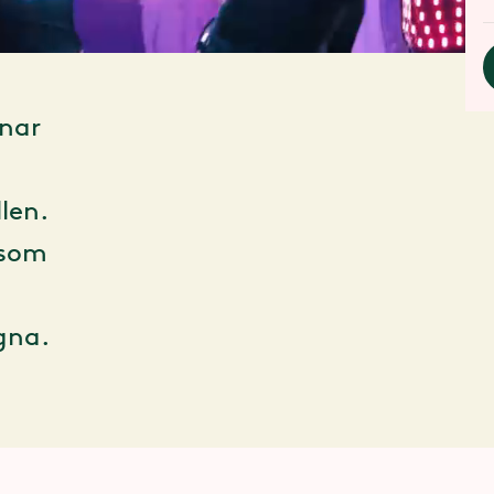
pnar
len.
 som
gna.