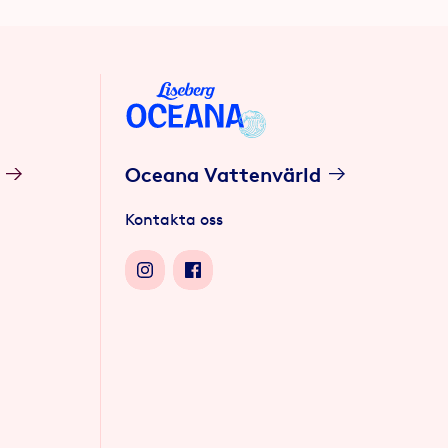
1
/
6
ig att
ör en
Oceana Vattenvärld
Kontakta oss
me för
att ta
n eller