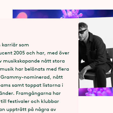
 karriär som
ent 2005 och har, med över
av musikskapande nått stora
musik har belönats med flera
vit Grammy-nominerad, nått
eams samt toppat listorna i
 länder. Framgångarna har
ill festivaler och klubbar
han uppträtt på några av