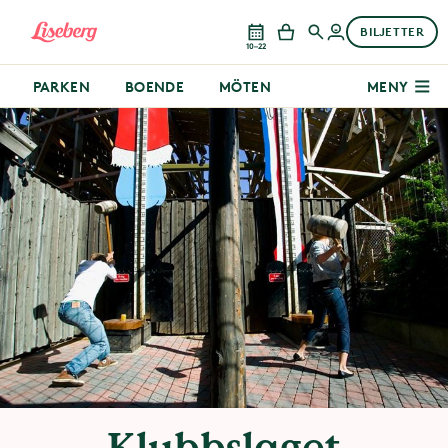
BILJETTER
10–22
PARKEN
BOENDE
MÖTEN
MENY
Klubbslaget