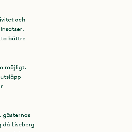
ivitet och
 insatser.
ta bättre
m möjligt.
tutsläpp
ar
r, gästernas
g då Liseberg