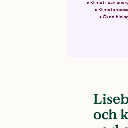
• Klimat- och energ
• Klimatanpas
• Ökad biolo
Liseb
och 