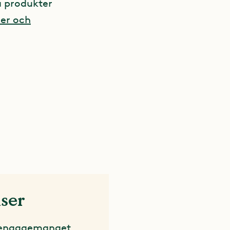
a produkter
er och
ser
tsengagemanget