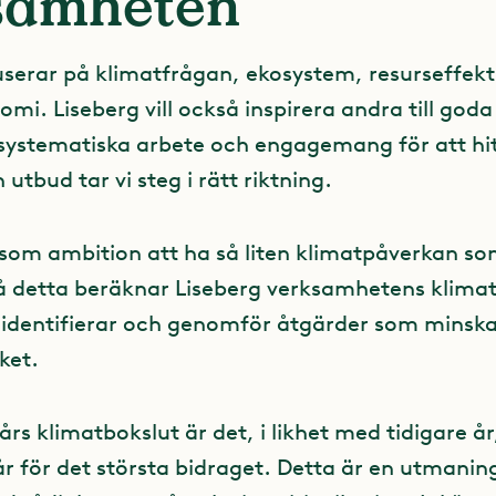
samheten
userar på klimatfrågan, ekosystem, resurseffekt
omi. Liseberg vill också inspirera andra till goda
ystematiska arbete och engagemang för att hit
 utbud tar vi steg i rätt riktning.
 som ambition att ha så liten klimatpåverkan so
å detta beräknar Liseberg verksamhetens klima
 identifierar och genomför åtgärder som minsk
ket.
års klimatbokslut är det, i likhet med tidigare å
år för det största bidraget. Detta är en utmanin