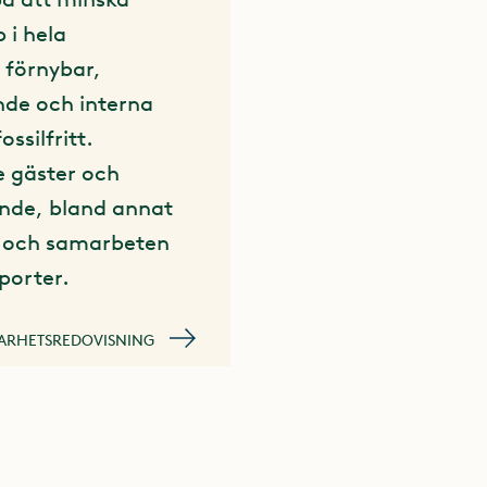
 i hela
 förnybar,
nde och interna
ossilfritt.
e gäster och
ande, bland annat
 och samarbeten
sporter.
BARHETSREDOVISNING