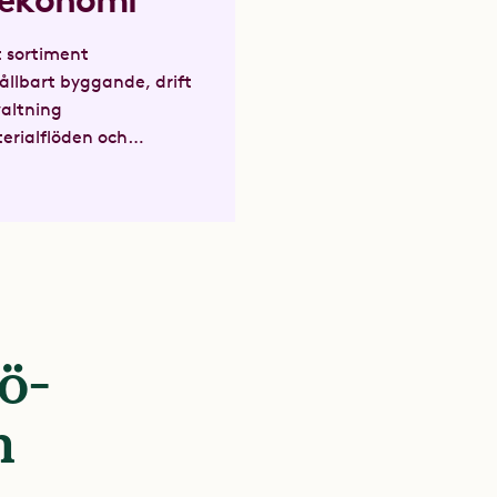
 ekonomi
 sortiment
ållbart byggande, drift
valtning
erialflöden och
antering
ö-
n