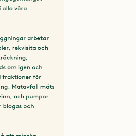
i alla våra
äggningar arbetar
ler, rekvisita och
träckning,
nds om igen och
l fraktioner för
ning. Matavfall mäts
svinn, och pumpor
ir biogas och
på att minska