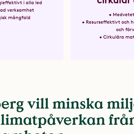
cirkulär
ieffektivt i alla led
sad verksamhet
• Medvetet
gisk mångfald
• Resurseffektivt och h
och för
• Cirkulära mat
avfallsh
erg vill minska milj
klimatpåverkan frå