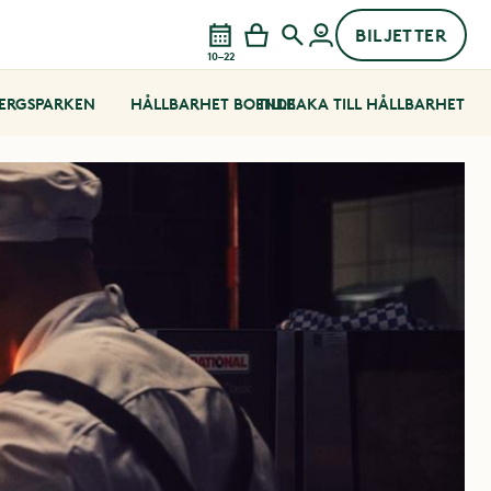
BILJETTER
10–22
BERGSPARKEN
HÅLLBARHET BOENDE
TILLBAKA TILL HÅLLBARHET