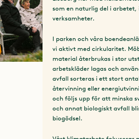
som en naturlig del i arbetet, 
verksamheter.
I parken och våra boendeanl
vi aktivt med cirkularitet. Möb
material återbrukas i stor uts
arbetskläder lagas och anvä
avfall sorteras i ett stort anta
återvinning eller energiutvin
och följs upp för att minska 
och annat biologiskt avfall bl
biogödsel.
Vårt klimatarbete fokuserar 