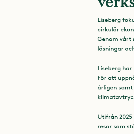
verk
Liseberg fok
cirkulär ekon
Genom vårt s
lösningar och
Liseberg har
För att uppn
årligen samt
klimatavtryc
Utifrån 2025 
resor som st