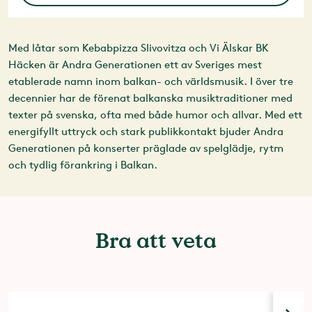
Med låtar som Kebabpizza Slivovitza och Vi Älskar BK
Häcken är Andra Generationen ett av Sveriges mest
etablerade namn inom balkan- och världsmusik. I över tre
decennier har de förenat balkanska musiktraditioner med
texter på svenska, ofta med både humor och allvar. Med ett
energifyllt uttryck och stark publikkontakt bjuder Andra
Generationen på konserter präglade av spelglädje, rytm
och tydlig förankring i Balkan.
Bra att veta