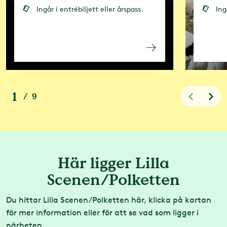
Ingår i entrébiljett eller årspass.
Ing
Läs mer om
Greentopia
.
1
/
9
Här ligger Lilla
Scenen/Polketten
Du hittar Lilla Scenen/Polketten här, klicka på kartan
för mer information eller för att se vad som ligger i
närheten.