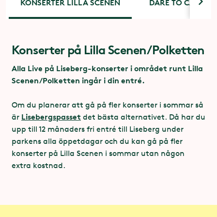
KONSERTER LILLA SCENEN
DARE TO CARE &
Konserter på Lilla Scenen/Polketten
Dare to Care
- en satsning på ömsesidighet och mot
Alla Live på Liseberg-konserter i området runt Lilla
sexuella övergrepp
Scenen/Polketten ingår i din entré.
Tillsammans med Svensk Live, RFSU och flera andra
Om du planerar att gå på fler konserter i sommar så
festivaler, arrangörer och artister jobbar vi för allas
Lisebergspasset
är
det bästa alternativet. Då har du
rätt till sin kropp och sin sexualitet. På festivaler och
upp till 12 månaders fri entré till Liseberg under
klubbar - och överallt. Dare to Care handlar framför
parkens alla öppetdagar och du kan gå på fler
allt om att skapa en publikkultur som förespråkar
konserter på Lilla Scenen i sommar utan någon
kommunikation, ömsesidighet och samspel i
extra kostnad.
sexuella relationer. I praktiken innebär det att jobba
med såväl normer och värderingar som praktiskt
säkerhetsarbete tillsammans med arrangörerna
men också om att prata med publiken på plats.