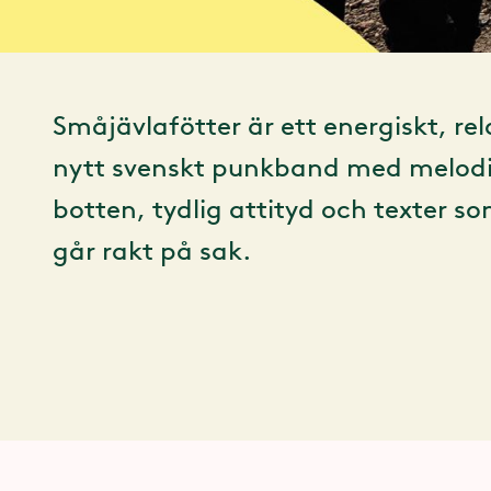
Småjävlafötter är ett energiskt, rel
nytt svenskt punkband med melod
botten, tydlig attityd och texter s
går rakt på sak.