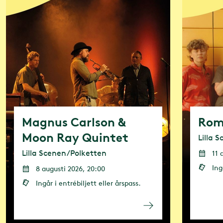
– Evene
klimato
Med satsning
och svenska 
minska de k
Vi har anslu
Magnus Carlson &
Rom
Greentopia a
Moon Ray Quintet
Lilla 
evenemang oc
Lilla Scenen/Polketten
11 
för att tills
Ing
8 augusti 2026, 20:00
fokus är omr
Ingår i entrébiljett eller årspass.
Läs mer om