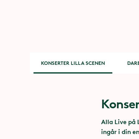
KONSERTER LILLA SCENEN
DARE
Konser
Dare to
- en sa
Alla Live på
sexuell
ingår i din e