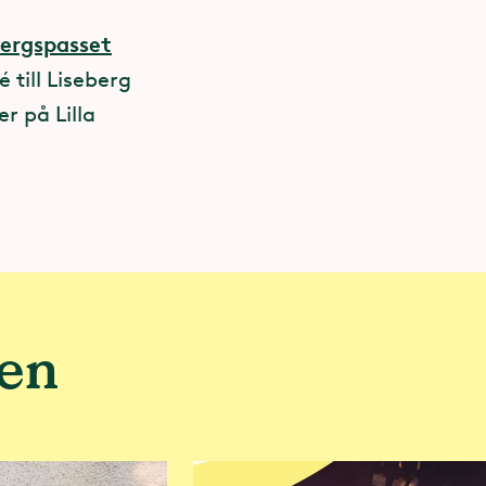
r, arrangörer
bergspasset
litet. På
 till Liseberg
amför allt
r på Lilla
n,
nnebär det att
rhetsarbete
 publiken på
nen