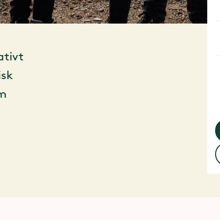
ativt
isk
om