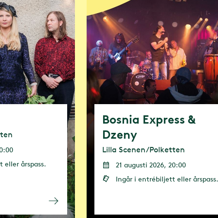
tsrörelsen
 för att
inom
Bosnia Express &
ra egna
Dzeny
tten
intressenter
Lilla Scenen/Polketten
20:00
 2030. I
t eller årspass.
21 augusti 2026, 20:00
Ingår i entrébiljett eller årspass