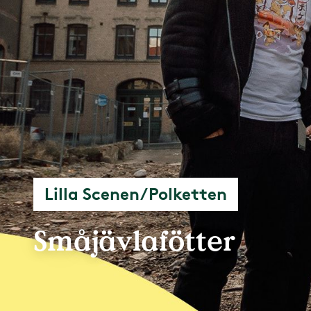
Lilla Scenen/Polketten
Småjävlafötter