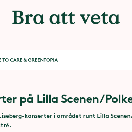
Bra att veta
 TO CARE & GREENTOPIA
ter på Lilla Scenen/Polk
 Care
tsning på ömsesidighet och mo
 Liseberg-konserter i området runt Lilla Scene
a övergrepp
ntré.