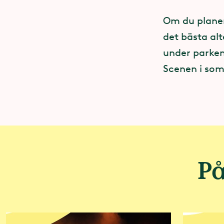
Tillsammans 
Om du planer
och artister j
det bästa alt
festivaler oc
under parken
om att skapa
Scenen i so
ömsesidighet 
jobba med så
tillsammans
plats.
Läs mer om D
På
Gree