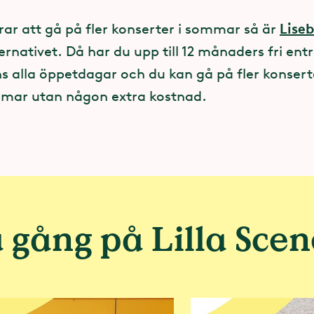
med Svensk Live, RFSU och flera andra festivale
Lise
ar att gå på fler konserter i sommar så är
obbar vi för allas rätt till sin kropp och sin sexua
ernativet. Då har du upp till 12 månaders fri entré
h klubbar - och överallt. Dare to Care handlar fr
s alla öppetdagar och du kan gå på fler konserte
 en publikkultur som förespråkar kommunikatio
mmar utan någon extra kostnad.
och samspel i sexuella relationer. I praktiken i
väl normer och värderingar som praktiskt säke
 med arrangörerna men också om att prata med
are to Care här
 gång på Lilla Sce
ntopia