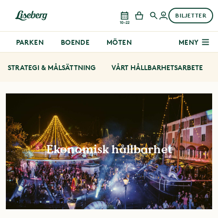
BILJETTER
10–22
PARKEN
BOENDE
MÖTEN
MENY
STRATEGI & MÅLSÄTTNING
VÅRT HÅLLBARHETSARBETE
Ekonomisk hållbarhet