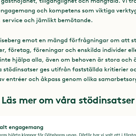
 gästnöjdhet, tillgänglighet och mångfald. Vi tr
ngagemang och kompetens som viktiga verktyg
, service och jämlikt bemötande.
 Liseberg emot en mängd förfrågningar om att st
r, företag, föreningar och enskilda individer ell
i inte hjälpa alla, även om behoven är stora oc
 stödinsatser ges utifrån fastställda kritierier oc
av entréer och åkpass genom olika samarbetsor
Läs mer om våra stödinsatser
ialt engagemang
ergs hjärta klappar för Göteborgs unga. Därför har vi valt att i först