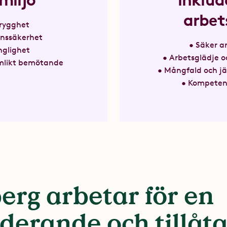
miljö
inklud
arbet
trygghet
onssäkerhet
• Säker a
änglighet
• Arbetsglädje
ämlikt bemötande
• Mångfald och j
• Kompetens
erg arbetar för en
uderande och tillåt