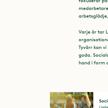
fokuserar på
medarbetare
arbetsglädje
Varje år tar
organisatione
Tyvärr kan v
goda. Sociala
hand i form 
Soc
Liseb