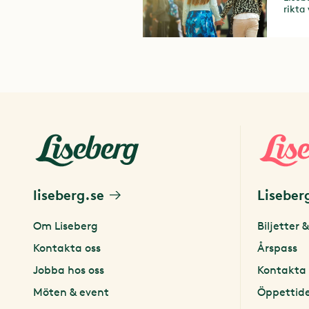
rikta
till 
liseberg.se
Liseber
Om Liseberg
Biljetter &
Kontakta oss
Årspass
Jobba hos oss
Kontakta 
Möten & event
Öppettid