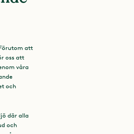
 Förutom att
r oss att
genom våra
tande
et och
jö där alla
ud och