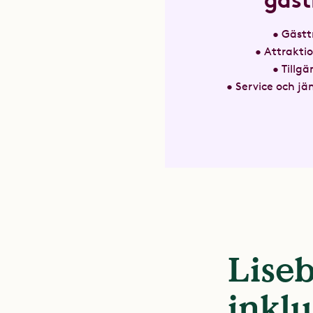
gäst
• Gäst
• Attrakti
• Tillg
• Service och j
Liseb
inkl