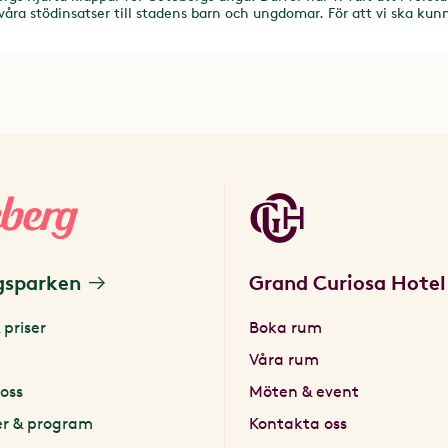
 våra stödinsatser till stadens barn och ungdomar. För att vi ska kun
dem, samarbetar vi med flera olika lokala organisationer.
gsparken
Grand Curiosa Hotel
 priser
Boka rum
Våra rum
oss
Möten & event
er & program
Kontakta oss