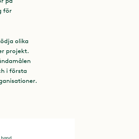
or på
 för
ödja olika
er projekt.
h ändamålen
h i första
ganisationer.
a hand