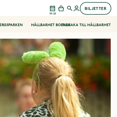
BILJETTER
10–22
BERGSPARKEN
HÅLLBARHET BOENDE
TILLBAKA TILL HÅLLBARHET