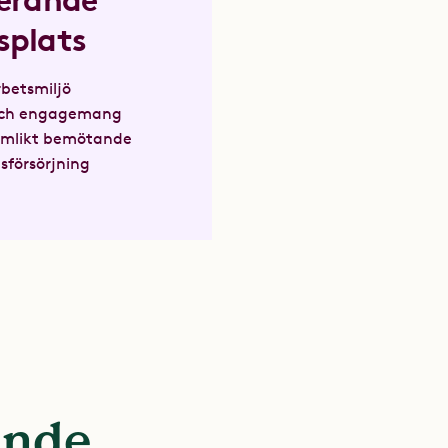
erande
splats
rbetsmiljö
 och engagemang
ämlikt bemötande
försörjning
ande