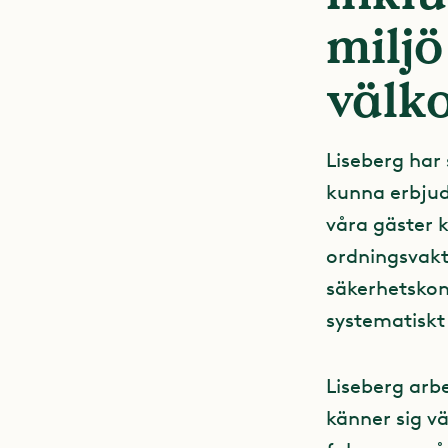
miljö
välk
Liseberg har
kunna erbjuda
våra gäster 
ordningsvakt
säkerhetskon
systematiskt
Liseberg arbe
känner sig v