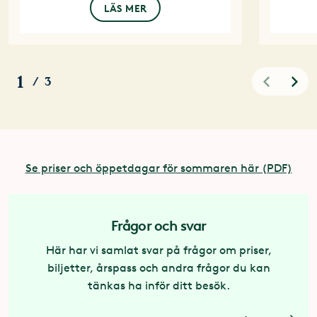
LÄS MER
1
/
3
Se priser och öppetdagar för sommaren här (PDF)
Frågor och svar
Här har vi samlat svar på frågor om priser,
biljetter, årspass och andra frågor du kan
tänkas ha inför ditt besök.