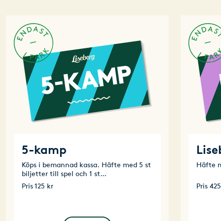
5-kamp
Lise
Köps i bemannad kassa. Häfte med 5 st
Häfte 
biljetter till spel och 1 st
lyckohjulsbiljett
Pris
125 kr
Pris
425