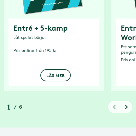
Entré + 5-kamp
Entr
Wor
Låt spelet börja!
Ett sam
Pris
online från 195 kr
pengar
Pris
onl
LÄS MER
1
/
6