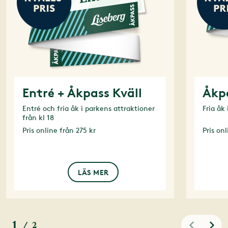
Entré + Åkpass Kväll
Åkpa
Entré och fria åk i parkens attraktioner
Fria åk
från kl 18
Pris
online från 275 kr
Pris
onl
LÄS MER
1
/
2