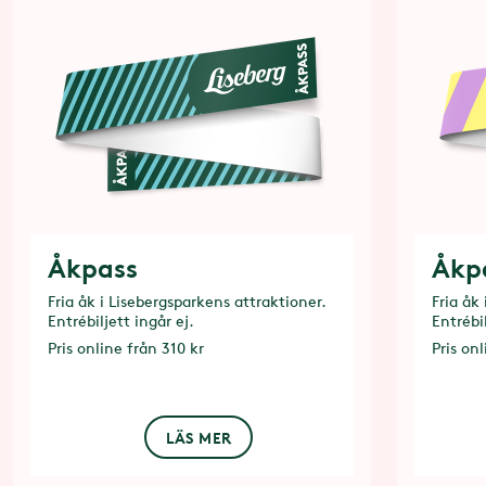
Åkpass
Åkp
Fria åk i Lisebergsparkens attraktioner.
Fria åk
Entrébiljett ingår ej.
Entrébil
Pris
online från 310 kr
Pris
onl
LÄS MER