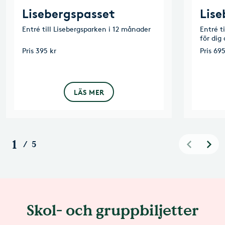
Lisebergspasset
Lise
Entré till Lisebergsparken i 12 månader
Entré t
för dig
Pris
395 kr
Pris
695
LÄS MER
1
/
5
Skol- och gruppbiljetter